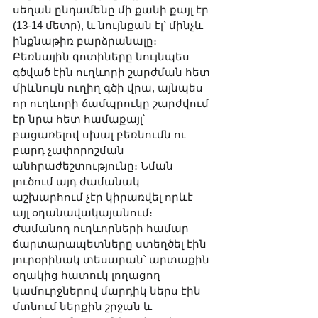
սեղան ընդամենը մի քանի քայլ էր 
(13-14 մետր), և նույնքան էլ՝ մինչև 
ինքնաթիռ բարձրանալը։ 
Բեռնային գոտիները նույնպես 
գծված էին ուղևորի շարժման հետ 
միևնույն ուղիղ գծի վրա, այնպես 
որ ուղևորի ճամպրուկը շարժվում 
էր նրա հետ համաքայլ՝ 
բացառելով սխալ բեռնումն ու 
բարդ չափորոշման 
անհրաժեշտությունը։ Նման 
լուծում այդ ժամանակ 
աշխարհում չէր կիրառվել որևէ 
այլ օդանավակայանում։ 
Ժամանող ուղևորների համար 
ճարտարապետները ստեղծել էին 
յուրօրինակ տեսարան՝ արտաքին 
օղակից հատուկ լողացող 
կամուրջներով մարդիկ ներս էին 
մտնում ներքին շրջան և 