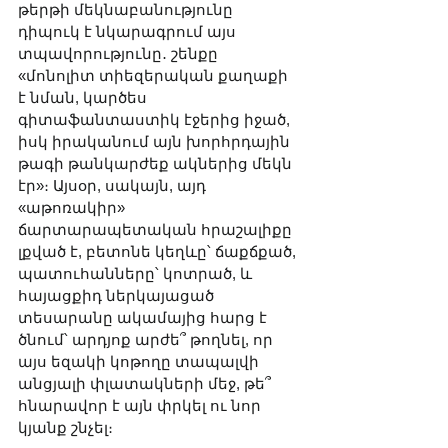
թերթի մեկնաբանությունը 
դիպուկ է նկարագրում այս 
տպավորությունը․ շենքը 
«մոնոլիտ տիեզերական քաղաքի 
է նման, կարծես 
գիտաֆանտաստիկ էջերից իջած, 
իսկ իրականում այն խորհրդային 
թագի թանկարժեք ակներից մեկն 
էր»։ Այսօր, սակայն, այդ 
«աթոռակիր» 
ճարտարապետական հրաշալիքը 
լքված է, բետոնե կեղևը՝ ճաքճքած, 
պատուհանները՝ կոտրած, և 
հայացքիդ ներկայացած 
տեսարանը ակամայից հարց է 
ծնում՝ արդյոք արժե՞ թողնել, որ 
այս եզակի կոթողը տապալվի 
անցյալի փլատակների մեջ, թե՞ 
հնարավոր է այն փրկել ու նոր 
կյանք շնչել։