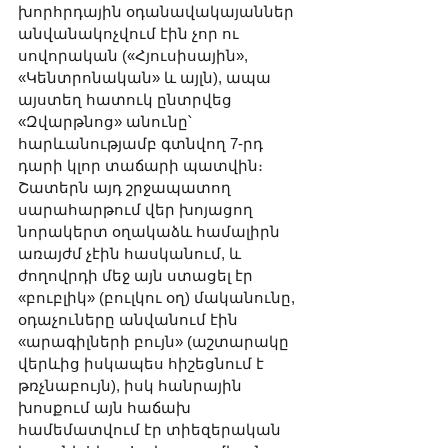
խորհրդային օդանավակայաններ 
անվանակոչվում էին չոր ու 
սովորական («Հյուսիսային», 
«Կենտրոնական» և այլն), ապա 
այստեղ հատուկ ընտրվեց 
«Զվարթնոց» անունը՝ 
հարևանությամբ գտնվող 7-րդ 
դարի կլոր տաճարի պատվին։ 
Շատերն այդ շրջապատող 
սարահարթում վեր խոյացող 
նորակերտ օղակաձև համալիրն 
առայժմ չէին հասկանում, և 
ժողովրդի մեջ այն ստացել էր 
«բուբլիկ» (բուլկու օղ) մականունը, 
օդաչուները անվանում էին 
«արագիլների բույն» (աշտարակը 
վերևից իսկապես հիշեցնում է 
թռչնաբույն), իսկ հանրային 
խոսքում այն հաճախ 
համեմատվում էր տիեզերական 