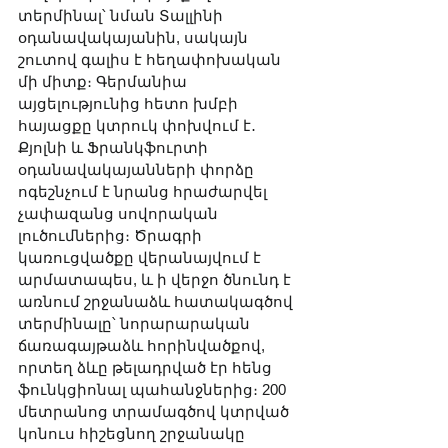
տերմինալ՝ նման Տալլինի 
օդանավակայանին, սակայն 
շուտով գալիս է հեղափոխական 
մի միտք։ Գերմանիա 
այցելությունից հետո խմբի 
հայացքը կտրուկ փոխվում է․ 
Քյոլնի և Ֆրանկֆուրտի 
օդանավակայանների փորձը 
ոգեշնչում է նրանց հրաժարվել 
չափազանց սովորական 
լուծումներից։ Ծրագրի 
կառուցվածքը վերանայվում է 
արմատապես, և ի վերջո ծնունդ է 
առնում շրջանաձև հատակագծով 
տերմինալը՝ նորարարական 
ճառագայթաձև հորինվածքով, 
որտեղ ձևը թելադրված էր հենց 
ֆունկցիոնալ պահանջներից։ 200 
մետրանոց տրամագծով կտրված 
կոնուս հիշեցնող շրջանակը 