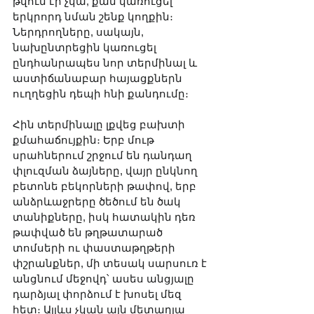
թվում էր չկա, քան կառուցել 
երկրորդ նման շենք կողքին։ 
Ներդրողները, սակայն, 
նախընտրեցին կառուցել 
ընդհանրապես նոր տերմինալ և 
աստիճանաբար հայացքներն 
ուղղեցին դեպի հնի քանդումը։
Հին տերմինալը լքվեց բախտի 
քմահաճույքին։ Երբ մութ 
սրահներում շրջում են դանդաղ 
փլուզման ձայները, վայր ընկնող 
բետոնե բեկորների թափով, երբ 
անձրևաջրերը ծեծում են ծակ 
տանիքները, իսկ հատակին դեռ 
թափված են թղթատարած 
տոմսերի ու փաստաթղթերի 
փշրանքներ, մի տեսակ սարսուռ է 
անցնում մեջովդ՝ ասես անցյալը 
դարձյալ փորձում է խոսել մեզ 
հետ։ Այլևս չկան այն մետաղյա 