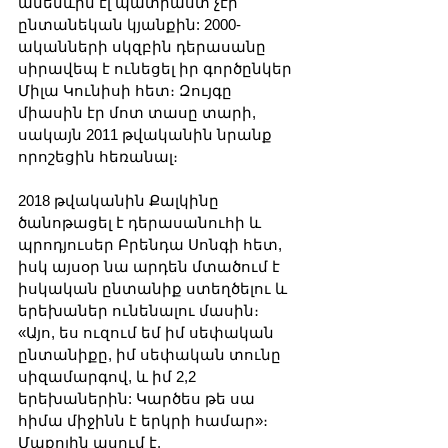
ամենևին էլ պատրաստ չէր 
ընտանեկան կյանքին: 2000-
ականների սկզբին դերասանը 
սիրավեպ է ունեցել իր գործընկեր 
Միլա Կունիսի հետ։ Զույգը 
միասին էր մոտ տասը տարի, 
սակայն 2011 թվականին նրանք 
որոշեցին հեռանալ։
2018 թվականին Քալկինը 
ծանոթացել է դերասանուհի և 
պրոդյուսեր Բրենդա Սոնգի հետ, 
իսկ այսօր նա արդեն մտածում է 
իսկական ընտանիք ստեղծելու և 
երեխաներ ունենալու մասին։ 
«Այո, ես ուզում եմ իմ սեփական 
ընտանիքը, իմ սեփական տունը 
սիզամարգով, և իմ 2,2 
երեխաներին: Կարծես թե սա 
հիմա միջինն է երկրի համար»։ 
Մաքոլին ասում է.