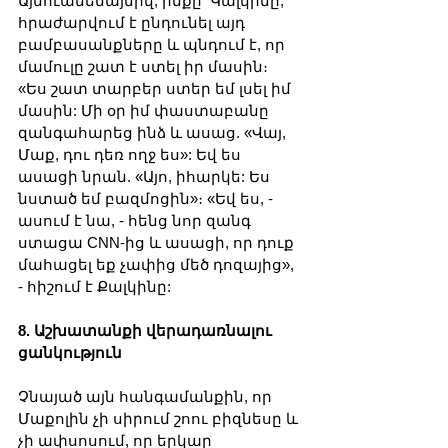
Այնուամենայնիվ, ինքը՝ Կալկինը, 
հրաժարվում է ընդունել այդ 
բամբասանքները և պնդում է, որ 
մամուլը շատ է ստել իր մասին։ 
«Ես շատ տարբեր ստեր եմ լսել իմ 
մասին: Մի օր իմ փաստաբանը 
զանգահարեց ինձ և ասաց. «Վայ, 
Մաք, դու դեռ ողջ ես»: Եվ ես 
ասացի նրան. «Այո, իհարկե: Ես 
նստած եմ բազմոցին»։ «Եվ ես, - 
ասում է նա, - հենց նոր զանգ 
ստացա CNN-ից և ասացի, որ դուք 
մահացել եք չափից մեծ դոզայից», 
- հիշում է Քալկինը:
8. Աշխատանքի վերադառնալու 
ցանկություն
Չնայած այն հանգամանքին, որ 
Մաքոլին չի սիրում շոու բիզնեսը և 
չի ափսոսում, որ երկար 