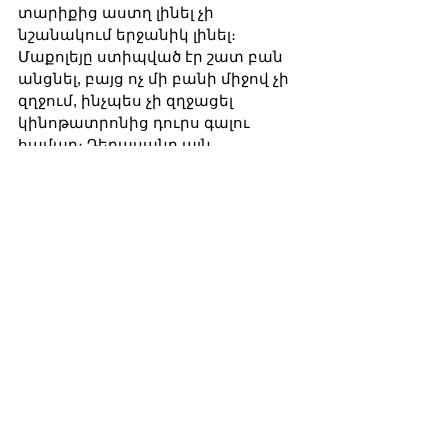
տարիքից աստղ լինել չի 
նշանակում երջանիկ լինել։ 
Մաքոլեյը ստիպված էր շատ բան 
անցնել, բայց ոչ մի բանի միջով չի 
զղջում, ինչպես չի զղջացել 
կինոթատրոնից դուրս գալու 
համար։ Դերասանը այն 
մարդկանցից է, ովքեր հույսը 
դնում են ճակատագրի վրա և 
շնորհակալ են նրան ամեն ինչի 
համար՝ և՛ լավ, և՛ վատ։
«Ոչ, ես ոչինչ չէի փոխի։ Բոլոր այն 
իրադարձությունները, որոնք 
տեղի են ունեցել իմ կյանքում, ինձ 
դարձրել են այնպիսին, ինչպիսին 
կամ այսօր: Ինձ դուր է գալիս 
այդպիսին լինել, չնայած, հանուն 
արդարության, ուզում եմ ասել, որ 
այն գումարը, որը ես վաստակել 
եմ մանուկ հասակում, էական դեր 