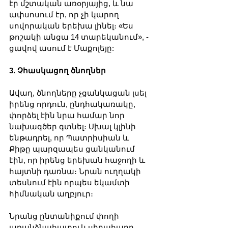
էր մշտական ​​առօրյայից, և նա 
ափսոսում էր, որ չի կարող 
սովորական երեխա լինել։ «Ես 
թոշակի անցա 14 տարեկանում», - 
ցավով ասում է Մաքոլեյը:
3. Չհասկացող ծնողներ
Ավաղ, ծնողները չցանկացան լսել 
իրենց որդուն, ընդհակառակը, 
փորձել էին նրա համար նոր 
նախագծեր գտնել։ Սխալ կլինի 
ենթադրել, որ Պատրիսիան և 
Քիթը պարզապես ցանկանում 
էին, որ իրենց երեխան հաջողի և 
հայտնի դառնա։ Նրան ուղղակի 
տեսնում էին որպես եկամտի 
հիմնական աղբյուր։
Նրանց ընտանիքում փողի 
առանձնահատուկ սիրահարը 