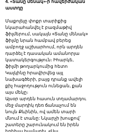
4. «Տանը մենակ»-ի հավերժական 
աստղը
Մաքոլեյը փոքր տարիքից 
նկարահանվել է բազմաթիվ 
ֆիլմերում, սակայն «Տանը մենակ» 
ֆիլմը նրան համբավ բերեց 
ամբողջ աշխարհում, որն արդեն 
դարձել է դասական ամանորյա 
կատակերգություն։ Իհարկե, 
ֆիլմի թողարկումից հետո 
Կալկինը հրավիրվեց այլ 
նախագծերի, բայց դրանք ավելի 
քիչ հաջողություն ունեցան, քան 
այս մեկը։
Այսօր արդեն հասուն տղամարդու 
մեջ մարդիկ դեռ ճանաչում են 
նույն Քևինին, ով ամեն տարի 
մնում է տանը: Նկարչի խոսքով՝ 
շատերը շարունակում են իրեն 
երեխա համարել. «Սա 