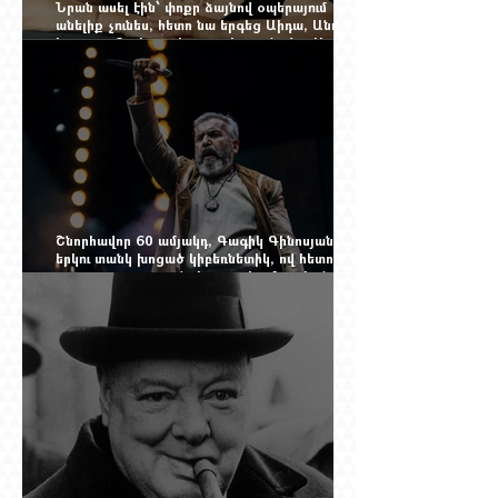
Նրան ասել էին՝ փոքր ձայնով օպերայում
անելիք չունես, հետո նա երգեց Աիդա, Անուշ,
Իզոլդա, Տոսկա ու Կատյա Կաբանովա. Արաքս
Մանսուրյանը 80 տարեկան է
Շնորհավոր 60 ամյակդ, Գագիկ Գինոսյան,
երկու տանկ խոցած կիբեռնետիկ, ով հետո
գյուղ առ գյուղ գրանցեց տարեց մարդկանց
պարերը