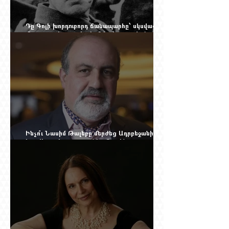
Դը Գոլի խորդուբորդ ճանապարհը՝ սկսված
մեղադրյալի աթոռից և մեկ սխալ գրված
տառից
Ինչո՞ւ Նասիմ Թալեբը մերժեց Ադրբեջանի
հրավերքը և պաշտպանեց Ռուբեն
Վարդանյանին