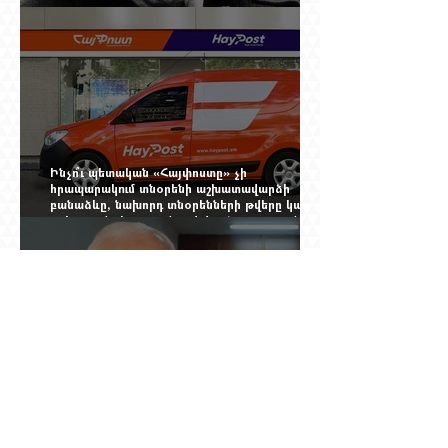
Չերչիլն ու հայերը
Ինչո՞ւ պետական «Հայփոստը» չի
հրապարակում տնօրենի աշխատավարձի
բանաձևը, նախորդ տնօրենների թվերը կամ
աշխատանքի արդյունքով վարձատրությունը
փոխելու կանոնը
Տասնյոթ ամիս առաջ ԵՊՀ-ում նրան անվանում
էին ֆակուլտետի հիմնասյուն, հիմա նրա
պայմանագիրը չեն երկարացնում, իսկ նույն
դահլիճում խոսած մարդիկ լուռ են. Գագիկ
Ղազինյանի պրոֆեսորական կարիերայի
տխուր ավարտը