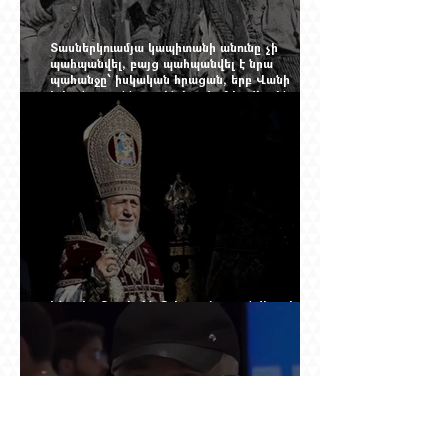
Տասներկուամյա կապիտանի անունը չի
պահպանվել, բայց պահպանվել է նրա
պահանջը՝ իսկական հրացան, երբ Վանի
իշխանությունն արդեն հաշվում էր վերջին
պաշարները
Ինչպես Գարեգին Բ-ի գործը թողնվեց դեռ
չընտրված դատավորի հույսին