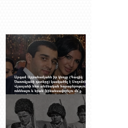
Արգամ Աբրահամյանն իր կնոջը (Գագիկ
Ծառուկյանի դստերը) կասկածել է Սողոմոն
Վլասյանի հետ անձնական հարաբերություններ
ունենալու և նրան ֆինանսավորելու մե՞ջ.
փորձում ենք հասկանալ այսօրվա
խառնիճաղանճ լրահոսը