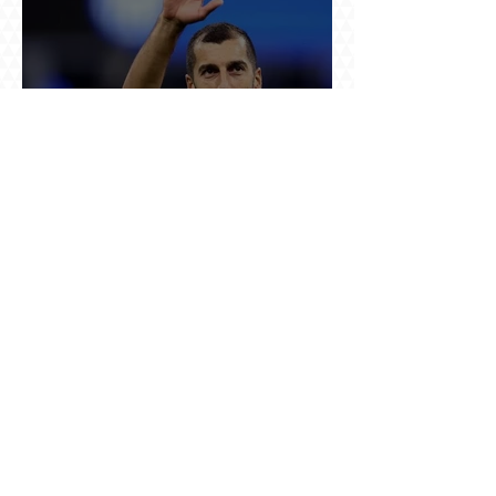
37 ու կես տարեկանում Մխիթարյանը վերցրեց
ևս մեկ մրցաշրջան, որովհետև Չեմպիոնների
լիգայի պատմությունը դեռ փակված չէ
Ռուսաստանը սկսել է խոսել այն լեզվով, որը
կարող է ազդել ռուս զբոսաշրջիկների՝ Երևան
գալու մտադրության վրա. որքան կարող է
խորանալ հայ-ռուսական ճգնաժամը