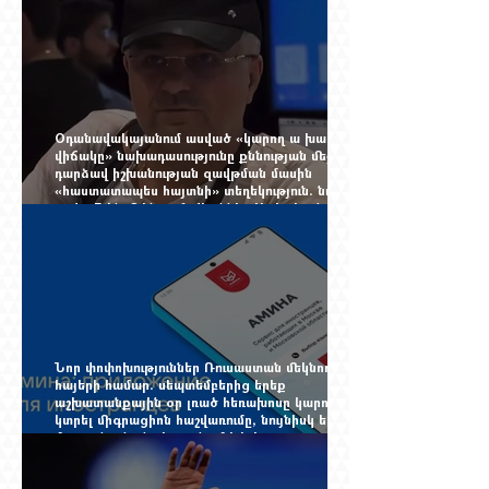
Օդանավակայանում ասված «կարող ա խառնվի
վիճակը» նախադասությունը քննության մեջ
դարձավ իշխանության զավթման մասին
«հաստատապես հայտնի» տեղեկություն. նույն
օրվա 7-ին մեկնող Հովհաննես Սահակյանը դեռ
Երևանում է
Նոր փոփոխություններ Ռուսաստան մեկնող
հայերի համար. սեպտեմբերից երեք
աշխատանքային օր լռած հեռախոսը կարող է
կտրել միգրացիոն հաշվառումը, նույնիսկ երբ
մարդը նույն բնակարանում է և իր
փաստաթղթերը կարգին են