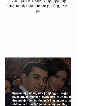
32-ամյա Լուսինե Զաքարյանի
բացառիկ տեսագրությունը, 1969
թ.
Արգամ Աբրահամյանն իր կնոջը (Գագիկ
Ծառուկյանի դստերը) կասկածել է Սողոմոն
Վլասյանի հետ անձնական հարաբերություններ
ունենալու և նրան ֆինանսավորելու մե՞ջ.