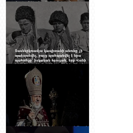
փորձում ենք հասկանալ այսօրվա
խառնիճաղանճ լրահոսը
Տասներկուամյա կապիտանի անունը չի
պահպանվել, բայց պահպանվել է նրա
պահանջը՝ իսկական հրացան, երբ Վանի
իշխանությունն արդեն հաշվում էր վերջին
պաշարները
Ինչպես Գարեգին Բ-ի գործը թողնվեց դեռ
չընտրված դատավորի հույսին