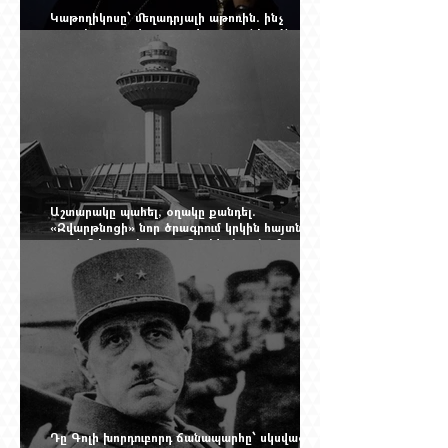
Կաթողիկոսը՝ մեղադրյալի աթոռին. ինչ
սպասել այսօրվա դատավարությունից: Yerevan
Online Mag.-ի մեծ ռեպորտաժը
Աշտարակը պահել, օղակը քանդել.
«Զվարթնոցի» նոր ծրագրում կրկին հայտնվել է
տասնմեկ տարի առաջ մերժված լուծումը:
Yerevan Online Mag.-ի մեծ ռեպորտաժը
Դը Գոլի խորդուբորդ ճանապարհը՝ սկսված