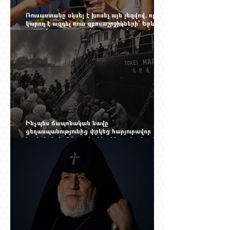
Ռուսաստանը սկսել է խոսել այն լեզվով, որը
կարող է ազդել ռուս զբոսաշրջիկների՝ Երևան
գալու մտադրության վրա. որքան կարող է
խորանալ հայ-ռուսական ճգնաժամը
Ինչպես ճապոնական նավը
ցեղասպանությունից փրկեց հարյուրավոր
հայերի, իսկ մենք չգիտենք հերոս նավապետի
անունը՝ Սաձո Հիբիի