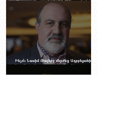
մեղադրյալի աթոռից և մեկ սխալ գրված
տառից
Ինչո՞ւ Նասիմ Թալեբը մերժեց Ադրբեջանի
հրավերքը և պաշտպանեց Ռուբեն
Վարդանյանին
Նրան ասել էին՝ փոքր ձայնով օպերայում
անելիք չունես, հետո նա երգեց Աիդա, Անուշ,
Իզոլդա, Տոսկա ու Կատյա Կաբանովա. Արաքս
Մանսուրյանը 80 տարեկան է