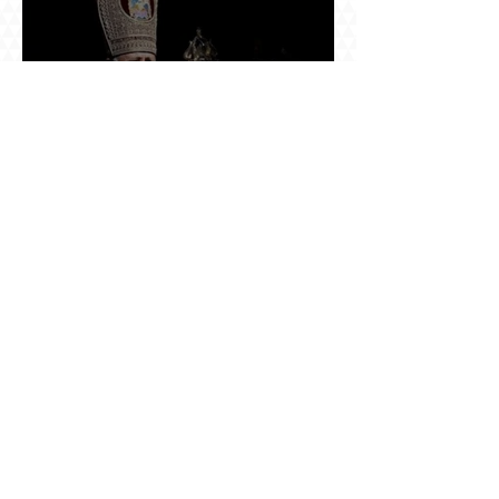
Ինչպես Գարեգին Բ-ի գործը թողնվեց դեռ
չընտրված դատավորի հույսին
Օդանավակայանում ասված «կարող ա խառնվի
վիճակը» նախադասությունը քննության մեջ
դարձավ իշխանության զավթման մասին
«հաստատապես հայտնի» տեղեկություն. նույն
օրվա 7-ին մեկնող Հովհաննես Սահակյանը դեռ
Երևանում է