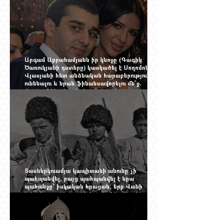
Արգամ Աբրահամյանն իր կնոջը (Գագիկ
Ծառուկյանի դստերը) կասկածել է Սողոմոն
Վլասյանի հետ անձնական հարաբերություններ
ունենալու և նրան ֆինանսավորելու մե՞ջ.
փորձում ենք հասկանալ այսօրվա
խառնիճաղանճ լրահոսը
Տասներկուամյա կապիտանի անունը չի
պահպանվել, բայց պահպանվել է նրա
պահանջը՝ իսկական հրացան, երբ Վանի
իշխանությունն արդեն հաշվում էր վերջին
պաշարները