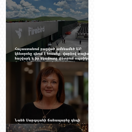
Ինչու է ռուսների հոսքը Հայաստան կրկին
ակտիվացել
Հայաստանում բացված ամենամեծ ԱԲ
կենտրոնը գնում է հոսանք, վարձով տալիս
հաշվարկ և իր եկամուտը փնտրում օպտիկական
մալուխի մյուս ծայրում. ինչ է իրենից
ներկայացնում Firebird AI-ն
Նանե Սարգսյանի ճանապարհը դեպի
«Հայաստան-Սփյուռք» ամսագրի ամերիկյան
էջը