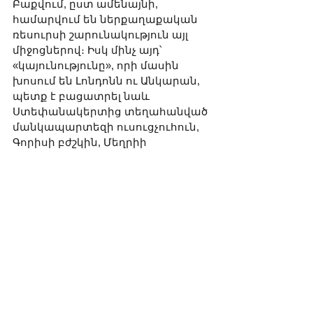
Բաքվում, ըստ ամենայնի, 
համարվում են ներքաղաքական 
ռեսուրսի շարունակություն այլ 
միջոցներով։ Իսկ մինչ այդ՝ 
«կայունությունը», որի մասին 
խոսում են Լոնդոնն ու Անկարան, 
պետք է բացատրել նաև 
Ստեփանակերտից տեղահանված 
մանկապարտեզի ուսուցչուհուն, 
Գորիսի բժշկին, Մեղրիի 
վարորդին։ Թե չէ «խաղաղության» 
մասին ամեն սահուն 
նախադասության մեջ հայերենով 
գրանցվում է նույն իմաստային 
ճեղքը՝ խաղաղությունն առանց 
արդարության զուտ դադար է 
հաջորդ ճնշման համար։
Ամփոփենք առանց մեծ բառերի. 
Թուրքիան իրապես ուժեղ է և 
օգտակար Արևմուտքին 
Ուկրաինայում, Սև ծովում, 