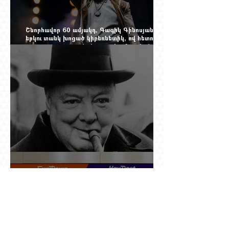
Շնորհավոր 60 ամյակդ, Գագիկ Գինոսյան,
երկու տանկ խոցած կիբեռնետիկ, ով հետո
գյուղ առ գյուղ գրանցեց տարեց մարդկանց
պարերը
Չերչիլն ու հայերը