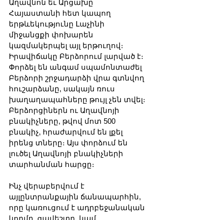
Աղավնոն եւ Արցախը 
Հայաստանի հետ կապող 
երթևեկությունը Լաչինի 
միջանցքի փոխարեն 
կազմակերպել այլ երթուղով։ 
Իրավիճակը Բերձորում լարված է։ 
Փորձել են անգամ սպամոնտաժել 
Բերձորի շրջադարձի վրա գտնվող 
հուշարձանը, սակայն ռուս 
խաղաղապահները թույլ չեն տվել։ 
Բերձորցիներն ու Աղավնոյի 
բնակիչները, թվով մոտ 500 
բնակիչ, հրաժարվում են լքել 
իրենց տները։ Այս փորձում են 
լուծել Աղավնոյի բնակիչների 
տարհանման հարցը։
Ինչ վերաբերվում է 
այլընտրանքային ճանապարհին, 
որը կառուցում է ադրբեջանական 
կողմը, ցավեշտը, կամ 