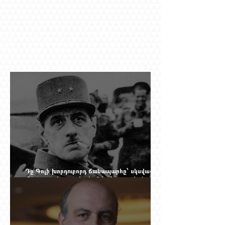
Դը Գոլի խորդուբորդ ճանապարհը՝ սկսված
մեղադրյալի աթոռից և մեկ սխալ գրված
տառից