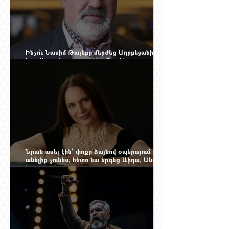
Ինչո՞ւ Նասիմ Թալեբը մերժեց Ադրբեջանի
հրավերքը և պաշտպանեց Ռուբեն
Վարդանյանին
Նրան ասել էին՝ փոքր ձայնով օպերայում
անելիք չունես, հետո նա երգեց Աիդա, Անուշ,
Իզոլդա, Տոսկա ու Կատյա Կաբանովա. Արաքս
Մանսուրյանը 80 տարեկան է