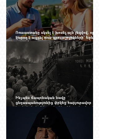
Ռուսաստանը սկսել է խոսել այն լեզվով, որը
կարող է ազդել ռուս զբոսաշրջիկների՝ Երևան
գալու մտադրության վրա. որքան կարող է
խորանալ հայ-ռուսական ճգնաժամը
Ինչպես ճապոնական նավը
ցեղասպանությունից փրկեց հարյուրավոր
հայերի, իսկ մենք չգիտենք հերոս նավապետի
անունը՝ Սաձո Հիբիի