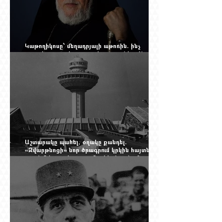
Կաթողիկոսը՝ մեղադրյալի աթոռին. ինչ
սպասել այսօրվա դատավարությունից: Yerevan
Online Mag.-ի մեծ ռեպորտաժը
Աշտարակը պահել, օղակը քանդել.
«Զվարթնոցի» նոր ծրագրում կրկին հայտնվել է
տասնմեկ տարի առաջ մերժված լուծումը:
Yerevan Online Mag.-ի մեծ ռեպորտաժը