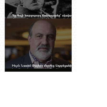
Դը Գոլի խորդուբորդ ճանապարհը՝ սկսված
մեղադրյալի աթոռից և մեկ սխալ գրված
տառից
Ինչո՞ւ Նասիմ Թալեբը մերժեց Ադրբեջանի
հրավերքը և պաշտպանեց Ռուբեն
Վարդանյանին