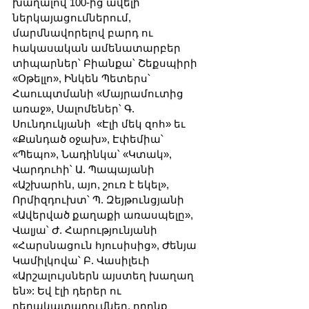
խաղալով 100-ից ավելի 
ներկայացումներում, 
մարմնավորելով բարդ ու 
հակասական ամենատարբեր 
տիպարներ՝ Բիանքա՝ Շեքսպիրի 
«Օթելլո», Ինկեն Պետերս՝ 
Հաուպտմանի «Մայրամուտից 
առաջ», Սալոմեներ՝ Գ. 
Սունդուկյանի  «Էլի մեկ զոհ» եւ 
«Քանդած օջախ», Էփեմիա՝ 
«Պեպո», Նադինկա՝ «Կտակ», 
Վարդուհի՝ Ա. Պապայանի  
«Աշխարհն, այո, շուռ է եկել», 
Որմիզդուխտ՝ Պ. Զեյթունցյանի 
«Ավերված քաղաքի առասպելը», 
Վալյա՝ Ժ. Հարությունյանի 
«Հարսնացուն հյուսիսից», Ժենյա 
Կամիլկովա՝ Բ. Վասիլեւի 
«Արշալույսներն այստեղ խաղաղ 
են»: Եվ էլի դերեր ու 
դերակատարումներ, որոնք 