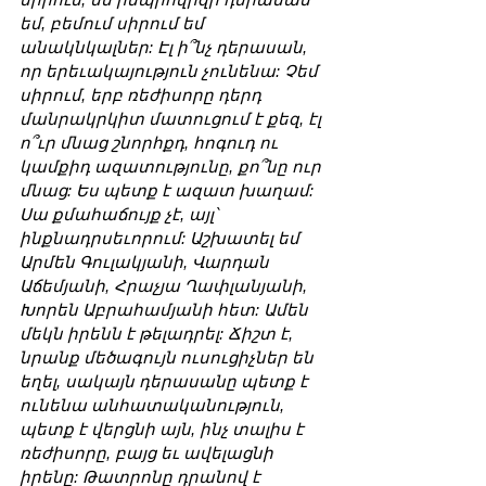
եմ, բեմում սիրում եմ 
անակնկալներ: Էլ ի՞նչ դերասան, 
որ երեւակայություն չունենա: Չեմ 
սիրում, երբ ռեժիսորը դերդ 
մանրակրկիտ մատուցում է քեզ, էլ 
ո՞ւր մնաց շնորհքդ, հոգուդ ու 
կամքիդ ազատությունը, քո՞նը ուր 
մնաց: Ես պետք է ազատ խաղամ: 
Սա քմահաճույք չէ, այլ՝ 
ինքնադրսեւորում: Աշխատել եմ 
Արմեն Գուլակյանի, Վարդան 
Աճեմյանի, Հրաչյա Ղափլանյանի, 
Խորեն Աբրահամյանի հետ: Ամեն 
մեկն իրենն է թելադրել: Ճիշտ է, 
նրանք մեծագույն ուսուցիչներ են 
եղել, սակայն դերասանը պետք է 
ունենա անհատականություն, 
պետք է վերցնի այն, ինչ տալիս է 
ռեժիսորը, բայց եւ ավելացնի 
իրենը: Թատրոնը դրանով է 