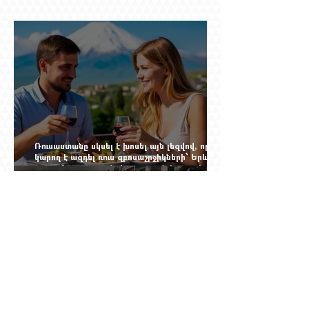
Ռուսաստանը սկսել է խոսել այն լեզվով, որը
կարող է ազդել ռուս զբոսաշրջիկների՝ Երևան
գալու մտադրության վրա. որքան կարող է
խորանալ հայ-ռուսական ճգնաժամը
Ինչպես ճապոնական նավը
ցեղասպանությունից փրկեց հարյուրավոր