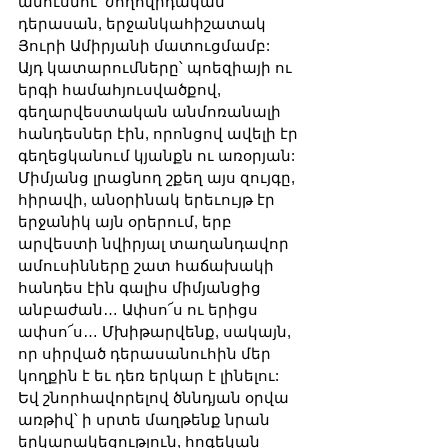
ամուսնու՝ ժողովրդական 
դերասան, երջանկահիշատակ 
Յուրի Ամիրյանի մատուցմամբ: 
Այդ կատարումները՝ պոեզիայի ու 
երգի համահյուսվածքով, 
գեղարվեստական անմոռանալի 
հանդեսներ էին, որոնցով ավելի էր 
գեղեցկանում կյանքն ու առօրյան: 
Միմյանց լրացնող շքեղ այս զույգը, 
հիրավի, անօրինակ երեւույթ էր 
երջանիկ այն օրերում, երբ 
արվեստի նվիրյալ տաղանդավոր 
ամուսինները շատ հաճախակի 
հանդես էին գալիս միմյանցից 
անբաժան… Ափսո՜ս ու երիցս 
ափսո՜ս… Մխիթարվենք, սակայն, 
որ սիրված դերասանուհին մեր 
կողքին է եւ դեռ երկար է լինելու: 
Եվ շնորհավորելով ծննդյան օրվա 
առթիվ՝ ի սրտե մաղթենք նրան 
երկարակեցություն, հոգեկան 