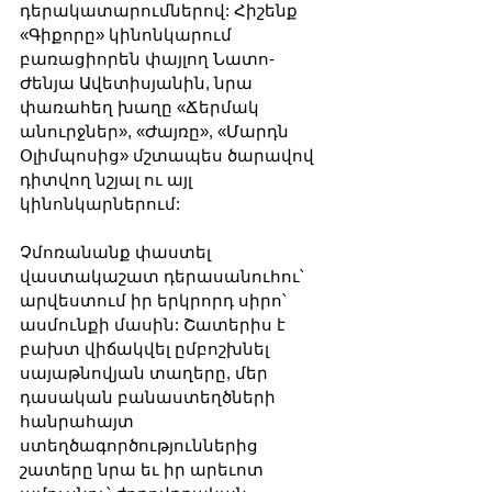
դերակատարումներով: Հիշենք 
«Գիքորը» կինոնկարում 
բառացիորեն փայլող Նատո-
Ժենյա Ավետիսյանին, նրա 
փառահեղ խաղը «Ճերմակ 
անուրջներ», «Ժայռը», «Մարդն  
Օլիմպոսից» մշտապես ծարավով 
դիտվող նշյալ ու այլ 
կինոնկարներում:
Չմոռանանք փաստել 
վաստակաշատ դերասանուհու՝ 
արվեստում իր երկրորդ սիրո՝ 
ասմունքի մասին: Շատերիս է 
բախտ վիճակվել ըմբոշխնել 
սայաթնովյան տաղերը, մեր 
դասական բանաստեղծների 
հանրահայտ 
ստեղծագործություններից 
շատերը նրա եւ իր արեւոտ 