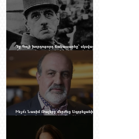
Դը Գոլի խորդուբորդ ճանապարհը՝ սկսված
մեղադրյալի աթոռից և մեկ սխալ գրված
տառից
Ինչո՞ւ Նասիմ Թալեբը մերժեց Ադրբեջանի
հրավերքը և պաշտպանեց Ռուբեն
Վարդանյանին