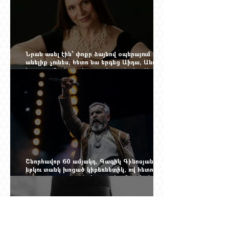
Նրան ասել էին՝ փոքր ձայնով օպերայում
անելիք չունես, հետո նա երգեց Աիդա, Անուշ,
Իզոլդա, Տոսկա ու Կատյա Կաբանովա. Արաքս
Մանսուրյանը 80 տարեկան է
Շնորհավոր 60 ամյակդ, Գագիկ Գինոսյան,
երկու տանկ խոցած կիբեռնետիկ, ով հետո
գյուղ առ գյուղ գրանցեց տարեց մարդկանց
պարերը