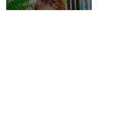
Սեյրան Օհանյանի կինը՝ մեղադրյալի աթոռին.
դատարանի բակում քննարկում էին 50 հազար
դոլարանոց «Հերմես» պայուսակը, դահլիճում՝
625 միլիոն 470 հազար դրամի երկու գործարք
Ինչու է ռուսների հոսքը Հայաստան կրկին
ակտիվացել