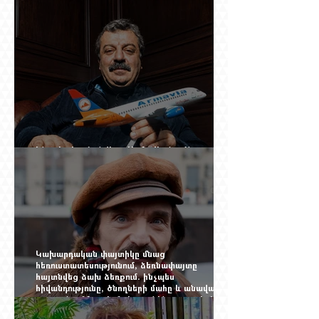
Ինչպես կործանվեց «Արմավիան». Yerevan
Online Mag.-ի մեծ ռեպորտաժը
Կախարդական փայտիկը մնաց
հեռուստատեսությունում, ձեռնափայտը
հայտնվեց ձախ ձեռքում. ինչպես
հիվանդությունը, ծնողների մահը և անավարտ
թատրոնը Հմայակ Հակոբյանին դուրս բերեցին
կադրից