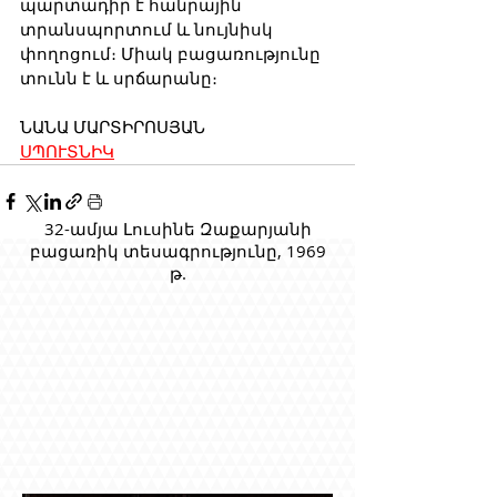
պարտադիր է հանրային 
տրանսպորտում և նույնիսկ 
փողոցում։ Միակ բացառությունը 
տունն է և սրճարանը։
ՆԱՆԱ ՄԱՐՏԻՐՈՍՅԱՆ
ՍՊՈՒՏՆԻԿ
32-ամյա Լուսինե Զաքարյանի
բացառիկ տեսագրությունը, 1969
թ.