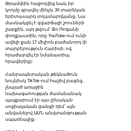
Թրամփին հաջողվեց նաև իր 
կողմը գրավել մինչև 30 տարեկան 
երիտասարդ տղամարդկանց։ Նա 
մասնակցել է զվարճալի շոուների 
շարքին, այդ թվում՝ Ջո Ռոգանի 
փոդքաստին, որը YouTube-ում ունի 
ավելի քան 17 միլիոն բաժանորդ (ի 
տարբերություն Հարիսի, ով 
հրաժարվել էր նմանատիպ 
հրավերից): 
Հանրապետական թեկնածուն 
նույնիսկ TikTok-ում հաշիվ բացեց, 
չնայած առաջին 
նախագահության ժամանանակ 
պայքարում էր այս չինական 
սոցիալական ցանցի դեմ՝ այն 
անվանելով ԱՄՆ անվտանգության 
սպառնալիք։