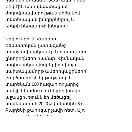
թիվ էին անհանգստացած 
ժողովրդավարության վիճակով, 
տնտեսական խնդիրներով և 
երկրի ներգաղթի խնդրով։
Արդյունքում, Հարիսի 
թեմատիկան չափազանց 
առաջադիմական էր և օտար շատ 
ընտրողների համար։ Հիմնական 
սոցիալական խմբերից միայն 
սպիտակամորթ ամերիկացիների՝ 
բարձրագույն կրթությամբ և 
տարեկան 100 հազար դոլարից 
ավելի եկամուտ ունեցող խավի 
աջակցությունն էր մեծացել՝ 
համեմատած 2020 թվականին Ջո 
Բայդենի քարոզարշավի հետ։ Այդ 
խումբը, շնորհիվ իր 
բարեկեցության, ամենաքիչն է 
տուժել բարձր գնաճից Բայդենի 