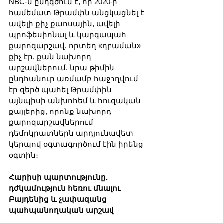
NBC-ն ընդգծում է, որ 2020-ի 
համեմատ Թրամփն անցկացնել է 
ավելի քիչ քաոսային, ավելի 
պրոֆեսիոնալ և կարգապահ 
քարոզարշավ, որտեղ «դրաման» 
քիչ էր, քան նախորդ 
արշավներում. նրա թիմին 
ընդհանուր առմամբ հաջողվում 
էր զերծ պահել Թրամփին 
այնպիսի անխոհեմ և հուզական 
քայլերից, որոնք նախորդ 
քարոզարշավներում 
դեմոկրատներն արդյունավետ 
կերպով օգտագործում էին իրենց 
օգտին։
Հարիսի պարտությունը. 
դժկամություն հեռու մնալու 
Բայդենից և չափազանց 
պահպանողական արշավ