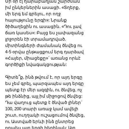
Մի օր էլ ղարաբաղյան շարժման 
իմ ընկերներին ասացի. «Տղերք, 
մի երգ եմ գրելու, որ ողջ 
հայությունը երգի»: Նրանք 
ծիծաղեցին ու ասացին. «Դու լավ 
ճառ կասես»: Բայց ես չափազանց 
լրջորեն էի տրամադրված. 
միտինգների ժամանակ ծնվեց ու 
4-5 օրվա ընթացքում երգ դարձավ 
«Հայեր, միացեքը»` առանց որևէ 
գործիքի նվագակցության:
Գիտե՞ք, ինձ թվում է, որ այդ երգը 
ես չեմ գրել, պարզապես այդ երգը 
պետք էր մեր ազգին, ու ծնվեց, ոչ 
թե ինձնից, այլ իմ միջոցով ծնվեց: 
Դա վաղուց պետք է ծնված լիներ` 
100, 200 տարի առաջ կամ ավելի 
շուտ, ուղղակի ուշացումով ծնվեց, 
ու Աստված երևի ինձ ընտրեց 
որպես այդ երգի հեղինակ: Այդ 