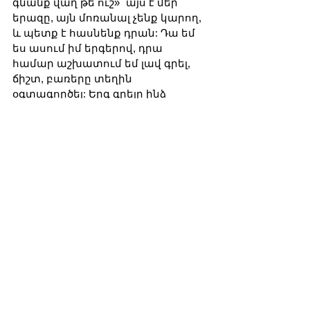
գնանք վաղ թե ուշ»` այս է մեր 
երազը, այն մոռանալ չենք կարող, 
և պետք է հասնենք դրան: Դա եմ 
ես ասում իմ երգերով, դրա 
համար աշխատում եմ լավ գրել, 
ճիշտ, բառերը տեղին 
օգտագործել: Երգ գրելը ինձ 
համար տառապանք է, երգ գրելիս 
տառապում եմ. բառը, տառը, 
վանկը, նոտան… Բայց գրելուց 
հետո թեթևանում եմ ու երգում, 
վայելում եմ:
Sputnik Armenia
32-ամյա Լուսինե Զաքարյանի
բացառիկ տեսագրությունը, 1969
թ.