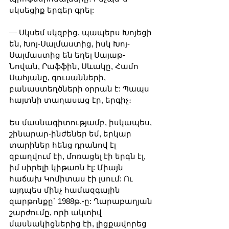
սկսեցիք երգեր գրել:
— Սկսեմ սկզբից. պապերս Խոյեցի 
են, Խոյ-Սալմաստից, իսկ Խոյ-
Սալմաստից են եղել Սայաթ-
Նովան, Րաֆֆին, Սևակը, Համո 
Սահյանը, գուսանների, 
բանաստեղծների օրրան է: Պապս 
հայտնի տաղասաց էր, երգիչ։
Ես մասնագիտությամբ, իսկապես, 
շինարար-ինժեներ եմ, երկար 
տարիներ հենց դրանով էլ 
զբաղվում էի, մոռացել էի երգն էլ, 
իմ սիրելի կիթառն էլ: Միայն 
հաճախ Կոմիտաս էի լսում: Ու 
այդպես մինչ համազգային 
զարթոնքը` 1988թ.-ը: Ղարաբաղյան 
շարժումը, որի ակտիվ 
մասնակիցներից էի, լիցքավորեց 