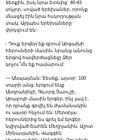
ձեռքին, իսկ նրա ետևից` 40-43 
տկլոր, սոված երեխաներ, որոնք 
մնացել էին նրա հսկողության 
տակ: Այդպես երեխաները 
փրկվում են:
- Դուք երգեր եք գրում Արցախի 
հերոսների մասին, նրանց անունը 
երգով հավերժացնելը Ձեր 
կոչու՞մն եք համարում:
— Անպայման: Տեսեք, այսօր` 100 
տարի անց, երգում ենք 
Անդրանիկի, Գևորգ Չաուշի, 
Արաբոյի մասին երգեր, ինչ լավ է, 
որ դրանք գրվել են ժամանակին 
ու այսօր հնչում են: Մերօրյա 
հերոսներից ես գրել եմ երգեր 
նվիրված Շահեն Մեղրյանին, Աշոտ 
Մինասյանին, Վազգեն 
Սարգսյանին, Մոնթեին, Դուշման 