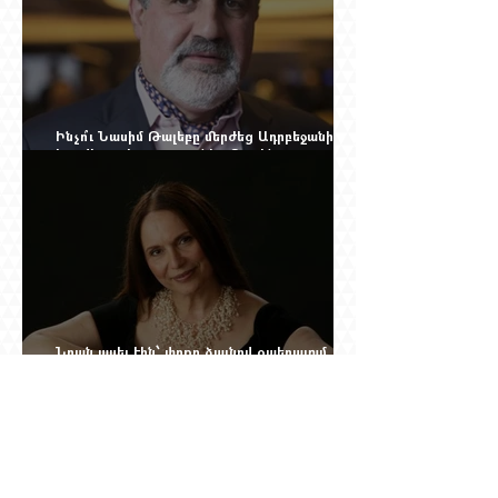
Ինչո՞ւ Նասիմ Թալեբը մերժեց Ադրբեջանի
հրավերքը և պաշտպանեց Ռուբեն
Վարդանյանին
Նրան ասել էին՝ փոքր ձայնով օպերայում
անելիք չունես, հետո նա երգեց Աիդա, Անուշ,
Իզոլդա, Տոսկա ու Կատյա Կաբանովա. Արաքս
Մանսուրյանը 80 տարեկան է