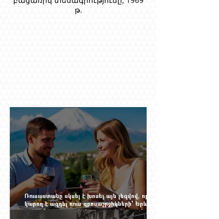
թ.
Ռուսաստանը սկսել է խոսել այն լեզվով, որը
կարող է ազդել ռուս զբոսաշրջիկների՝ Երևան
գալու մտադրության վրա. որքան կարող է
խորանալ հայ-ռուսական ճգնաժամը