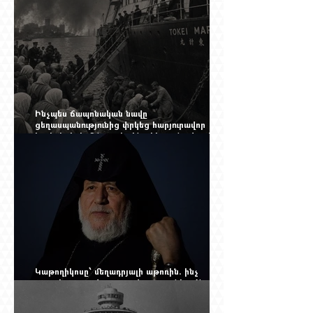
Ինչպես ճապոնական նավը
ցեղասպանությունից փրկեց հարյուրավոր
հայերի, իսկ մենք չգիտենք հերոս նավապետի
անունը՝ Սաձո Հիբիի
Կաթողիկոսը՝ մեղադրյալի աթոռին. ինչ
սպասել այսօրվա դատավարությունից: Yerevan
Online Mag.-ի մեծ ռեպորտաժը