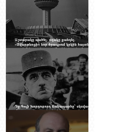
Աշտարակը պահել, օղակը քանդել.
«Զվարթնոցի» նոր ծրագրում կրկին հայտնվել է
տասնմեկ տարի առաջ մերժված լուծումը:
Yerevan Online Mag.-ի մեծ ռեպորտաժը
Դը Գոլի խորդուբորդ ճանապարհը՝ սկսված
մեղադրյալի աթոռից և մեկ սխալ գրված
տառից