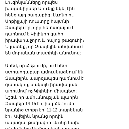
Լուզինյանները որպես 
խաչակիրներ Արևելք եկել էին 
հենց այդ քաղաքից։ Լևոնի ու 
Սիբիլլայի դուստրը հայտնի 
Զապելն էր, որը հետագայում 
դառնում է Կիլիկիո գահի 
իրավահաջորդ և հայոց թագուհի։ 
Նկատեք, որ Զապելին անվանում 
են մորական տատիկի անունով։
Ասեմ, որ Հեթումը, ում հետ 
ստիպողաբար ամուսնացնում են 
Զապելին, պարզապես դառնում է 
գահակից, սակայն իրավական 
առումով՝ ոչ Կիլիկիո միապետ։ 
Նշեմ, որ ամուսնության պահին 
Զապելը 14-15 էր, իսկ Հեթումը 
նրանից փոքր էր՝ 11-12 տարեկան 
էր։  Ավելին, նրանց որդին՝ 
ապագա- թագավոր Լևոնը նախ 
անվանվում է մորական պապու 