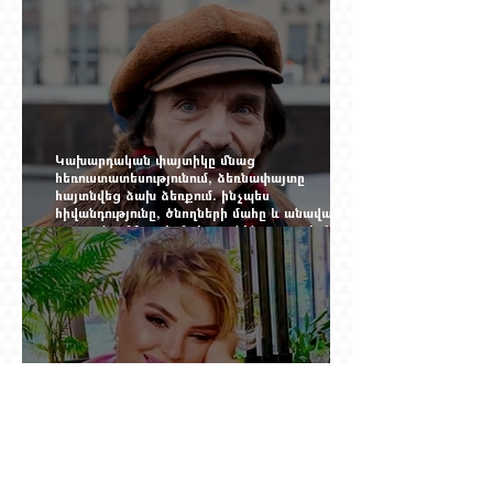
Online Mag.-ի մեծ ռեպորտաժը
Կախարդական փայտիկը մնաց
հեռուստատեսությունում, ձեռնափայտը
հայտնվեց ձախ ձեռքում. ինչպես
հիվանդությունը, ծնողների մահը և անավարտ
թատրոնը Հմայակ Հակոբյանին դուրս բերեցին
կադրից
Սեյրան Օհանյանի կինը՝ մեղադրյալի աթոռին.
դատարանի բակում քննարկում էին 50 հազար
դոլարանոց «Հերմես» պայուսակը, դահլիճում՝
625 միլիոն 470 հազար դրամի երկու գործարք