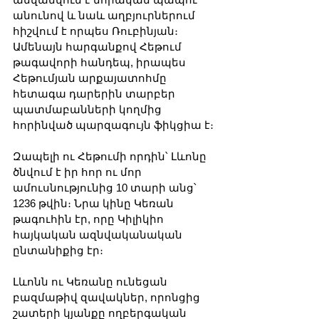
անունով և նաև աղբյուրներում 
հիշվում է որպես Ռուբինյան։ 
Ամենայն հարգանքով Հեթում 
թագավորի հանդեպ, իրապես 
Հեթումյան արքայատոհմը 
հետագա դարերին տարբեր 
պատմաբանների կողմից 
հորինված պարզագույն ֆիկցիա է։
Զապելի ու Հեթումի որդին՝ Լևոնը 
ծնվում է իր հոր ու մոր 
ամուսնությունից 10 տարի անց՝ 
1236 թվին։ Նրա կինը Կեռան 
թագուհին էր, որը Կիլիկիո 
հայկական ազնվականական 
ընտանիքից էր։
Լևոնն ու Կեռանը ունեցան 
բազմաթիվ զավակներ, որոնցից 
շատերի կյանքը ողբերգական 