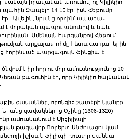
սակայն իրավական առումով՝ ոչ Կիլիկիո 
 պահին Զապելը 14-15 էր, իսկ Հեթումը 
էր։  Ավելին, նրանց որդին՝ ապագա- 
մ է մորական պապու անունով և նաև 
 Ռուբինյան։ Ամենայն հարգանքով Հեթում 
թումյան արքայատոհմը հետագա դարերին 
 հորինված պարզագույն ֆիկցիա է։
ծնվում է իր հոր ու մոր ամուսնությունից 10 
 Կեռան թագուհին էր, որը Կիլիկիո հայկական 
։
աթիվ զավակներ, որոնցից շատերի կյանքը 
Նրանց զավակներից Օշինը (1308-1320) 
ինը ամուսնանում է Սիցիլիայի 
յան թագավոր Ռոբերտ Անժուացու կամ 
անտոյի իշխան Ֆիլիպի դուստր Ժաննա 