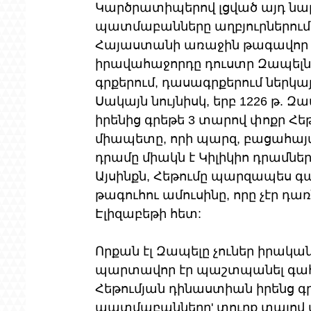
Կարծրատիպերով լցված այդ նարա
պատմաբանները աղբյուրներում տես
Հայաստանի առաջին թագավոր Լ
իրավահաջորդը դուստր Զապելն 
գրքերում, դասագրքերում ներկայա
Սակայն նույնիսկ, երբ 1226 թ. 
իրենից գրեթե 3 տարով փոքր Հեթ
միապետը, որի պարզ, բացահայտ 
դրամը միակն է Կիլիկիո դրամնե
Այսինքն, Հեթումը պարզապես գա
թագուհու ամուսինը, որը չէր դ
Էլիզաբեթի հետ:
Որքան էլ Զապելը չուներ իրակա
պարտավոր էր պաշտպանել գահի 
Հեթումյան դինաստիան իրենց գր
պատմաբանները' տուրք տալով տ