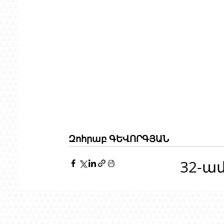
Զոհրաբ ԳԵՎՈՐԳՅԱՆ
32-ա