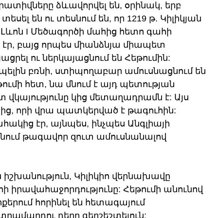
տիվները ձևավորվել են, օրինակ, երբ 
ել են ու տեսնում են, որ 1219 թ. Կիլիկյան 
ևոն I Մեծագործի մահից հետո գահի 
էր, բայց որպես միանձնյա միապետ 
ցրել ու ներկայացնում են Հեթումին:  
Զապելին բռնի, ստիպողաբար ամուսնացնում են 
ումի հետ, նա մնում է այդ պետության 
վկայությունը կից մետաղադրամն է: Այս 
րից, որի վրա պատկերված է թագուհին: 
հակից էր, այնպես, ինչպես Անգլիայի 
առնում թագավոր զուտ ամուսնանալով 
ն իշխանություն, Կիլիկիո վերնախավը 
իրավահաջորդությունը: Հեթումի անունով 
քերում հորինել են հետագայում 
ղամարդու դերը գերշեշտելուն: 