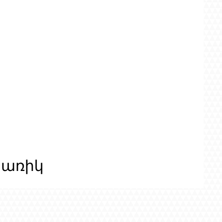
ցառիկ