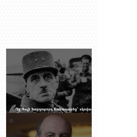
Դը Գոլի խորդուբորդ ճանապարհը՝ սկսված
մեղադրյալի աթոռից և մեկ սխալ գրված
տառից