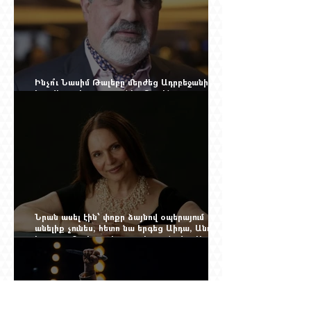
Ինչո՞ւ Նասիմ Թալեբը մերժեց Ադրբեջանի
հրավերքը և պաշտպանեց Ռուբեն
Վարդանյանին
Նրան ասել էին՝ փոքր ձայնով օպերայում
անելիք չունես, հետո նա երգեց Աիդա, Անուշ,
Իզոլդա, Տոսկա ու Կատյա Կաբանովա. Արաքս
Մանսուրյանը 80 տարեկան է