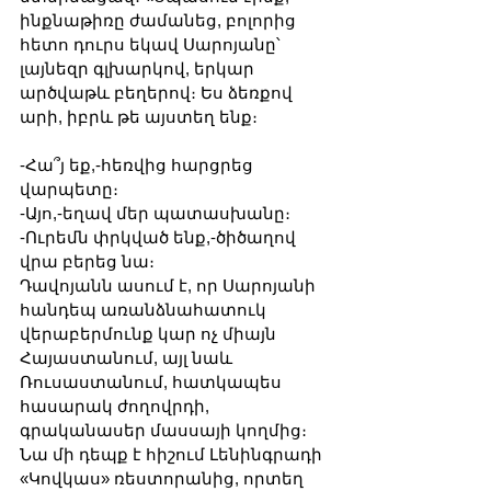
ինքնաթիռը ժամանեց, բոլորից 
հետո դուրս եկավ Սարոյանը՝ 
լայնեզր գլխարկով, երկար 
արծվաթև բեղերով։ Ես ձեռքով 
արի, իբրև թե այստեղ ենք։
-Հա՞յ եք,-հեռվից հարցրեց 
վարպետը։
-Այո,-եղավ մեր պատասխանը։
-Ուրեմն փրկված ենք,-ծիծաղով 
վրա բերեց նա։
Դավոյանն ասում է, որ Սարոյանի 
հանդեպ առանձնահատուկ 
վերաբերմունք կար ոչ միայն 
Հայաստանում, այլ նաև 
Ռուսաստանում, հատկապես 
հասարակ ժողովրդի, 
գրականասեր մասսայի կողմից։ 
Նա մի դեպք է հիշում Լենինգրադի 
«Կովկաս» ռեստորանից, որտեղ 