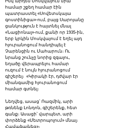
Իսկ արդեն Մոսկվայում նրա 
համար շքեղ համար էին 
պատրաստել «Սովետսկայա 
գոստինիցա»-ում, բայց Սարոյանը 
ցանկություն է հայտնել մնալ 
«Նացիոնալ»-ում, քանի որ 1935-ին, 
երբ կրկին Մոսկվայում է եղել այդ 
հյուրանոցում հանդիպել է 
Չարենցին ու Մահարուն։ Ու 
նրանց շունչը նորից զգալու, 
եղածը վերապրելու համար 
ուզում է նույն հյուրանոցում 
գիշերել։  «Կիրակի էր, դժվար էր 
միանգամից հյուրանոցում 
համար գտնել։ 
Նեղվեց, ասաց՝ Ռազմիկ, արի 
թռնենք Լոնդոն, գիշերենք, հետ 
գանք։ Ասացի՝ վարպետ, արի 
փորձենք «Մետրոպոլում» մնալ։ 
Համաձայնեց»։ 