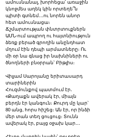
ամուսնանալ, խորհեցա՝ առաջին 
կնոջմես աղեկ կին որտեղե՞ն 
պիտի գտնեմ․․․ու նորեն անոր 
հետ ամուսնացա։
Ճշմարտության փնտրտուքներն 
ԱՄՆ-ում ապրող ու հայտնիություն 
ձեռք բերած գրողին անընդհատ 
մղում էին դեպի արմատները։ Ու 
մի օր նա գնաց իր նախնիների ու 
ծնողների բնօրրան՝ Բիթլիս։
Վիլյամ Սարոյանը երիտասարդ 
տարիներին
Հուզմունքով պատմում էր․ 
«Քաղաքն ավերակ էր, միայն 
բերդն էր կանգուն։ Քուրդ մը կար՝ 
80 անց, հորս հիշեց։ Ան էր, որ ինձի 
մեր տան տեղ ցուցուց։ Տունն 
ավերակ էր, բայց օջախ կար․․․
Հետո մարդիկ կային՝ թուրքեր, 