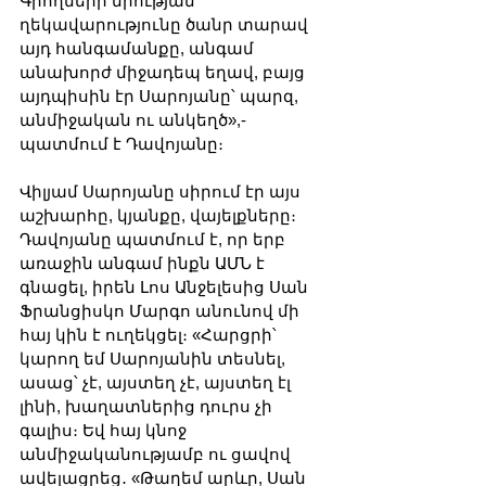
Գրողների միության 
ղեկավարությունը ծանր տարավ 
այդ հանգամանքը, անգամ 
անախորժ միջադեպ եղավ, բայց 
այդպիսին էր Սարոյանը՝ պարզ, 
անմիջական ու անկեղծ»,-
պատմում է Դավոյանը։
Վիլյամ Սարոյանը սիրում էր այս 
աշխարհը, կյանքը, վայելքները։ 
Դավոյանը պատմում է, որ երբ 
առաջին անգամ ինքն ԱՄՆ է 
գնացել, իրեն Լոս Անջելեսից Սան 
Ֆրանցիսկո Մարգո անունով մի 
հայ կին է ուղեկցել։ «Հարցրի՝ 
կարող եմ Սարոյանին տեսնել, 
ասաց՝ չէ, այստեղ չէ, այստեղ էլ 
լինի, խաղատներից դուրս չի 
գալիս։ Եվ հայ կնոջ 
անմիջականությամբ ու ցավով 
ավելացրեց․ «Թաղեմ արևը, Սան 