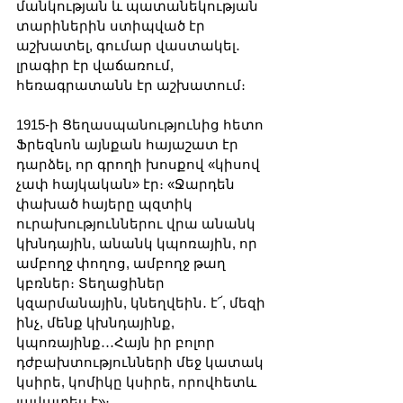
մանկության և պատանեկության 
տարիներին ստիպված էր 
աշխատել, գումար վաստակել․ 
լրագիր էր վաճառում, 
հեռագրատանն էր աշխատում։
1915-ի Ցեղասպանությունից հետո 
Ֆրեզնոն այնքան հայաշատ էր 
դարձել, որ գրողի խոսքով «կիսով 
չափ հայկական» էր։ «Ջարդեն 
փախած հայերը պզտիկ 
ուրախություններու վրա անանկ 
կխնդային, անանկ կպոռային, որ 
ամբողջ փողոց, ամբողջ թաղ 
կբռներ։ Տեղացիներ 
կզարմանային, կնեղվեին․ է՜, մեզի 
ինչ, մենք կխնդայինք, 
կպոռայինք․․․Հայն իր բոլոր 
դժբախտությունների մեջ կատակ 
կսիրե, կոմիկը կսիրե, որովհետև 
լավատես է»։