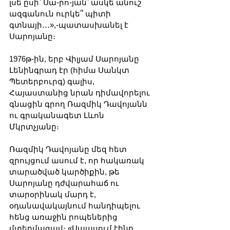
լսե ըսի՝ Սա-րո-յան՝ ասկե անուշ 
ազգանուն ուրկե՞ պիտի 
գտնայի․․․»,-պատասխանել է 
Սարոյանը։
1976թ-ին, երբ Վիլյամ Սարոյանը 
Լենինգրադ էր (հիմա Սանկտ 
Պետերբուրգ) գալիս, 
Հայաստանից նրան դիմավորելու 
գնացին գրող Ռազմիկ Դավոյանն 
ու գրականագետ Լևոն 
Մկրտչյանը։
Ռազմիկ Դավոյանը մեզ հետ 
զրույցում ասում է, որ հակառակ 
տարածված կարծիքին, թե 
Սարոյանը դժվարահաճ ու 
տարօրինակ մարդ է, 
օդանավակայնում հանդիպելու 
հենց առաջին րոպեներից 
մտերմացավ։ «Սպասում էինք, 