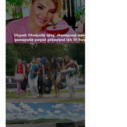
Սեյրան Օհանյանի կինը՝ մեղադրյալի աթոռին.
դատարանի բակում քննարկում էին 50 հազար
դոլարանոց «Հերմես» պայուսակը, դահլիճում՝
625 միլիոն 470 հազար դրամի երկու գործարք
Ինչու է ռուսների հոսքը Հայաստան կրկին
ակտիվացել