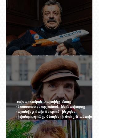
Ինչպես կործանվեց «Արմավիան». Yerevan
Online Mag.-ի մեծ ռեպորտաժը
Կախարդական փայտիկը մնաց
հեռուստատեսությունում, ձեռնափայտը
հայտնվեց ձախ ձեռքում. ինչպես
հիվանդությունը, ծնողների մահը և անավարտ
թատրոնը Հմայակ Հակոբյանին դուրս բերեցին
կադրից