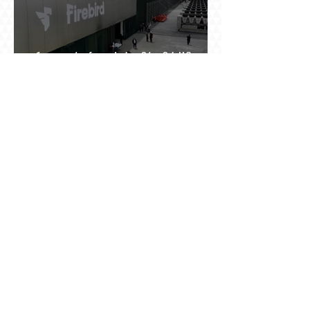
Հայաստանում բացված ամենամեծ ԱԲ
կենտրոնը գնում է հոսանք, վարձով տալիս
հաշվարկ և իր եկամուտը փնտրում օպտիկական
մալուխի մյուս ծայրում. ինչ է իրենից
ներկայացնում Firebird AI-ն
Նանե Սարգսյանի ճանապարհը դեպի
«Հայաստան-Սփյուռք» ամսագրի ամերիկյան
էջը