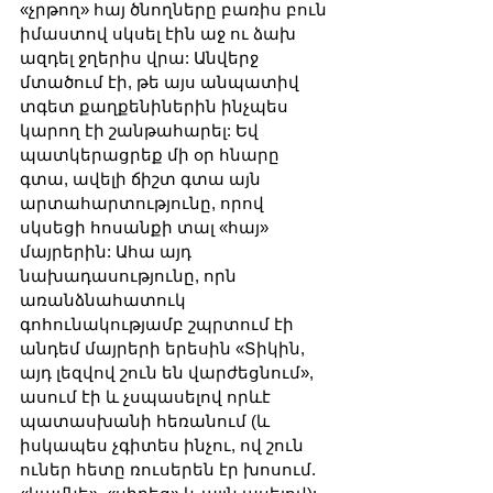
«չրթող» հայ ծնողները բառիս բուն 
իմաստով սկսել էին աջ ու ձախ 
ազդել ջղերիս վրա: Անվերջ 
մտածում էի, թե այս անպատիվ 
տգետ քաղքենիներին ինչպես 
կարող էի շանթահարել: Եվ 
պատկերացրեք մի օր հնարը 
գտա, ավելի ճիշտ գտա այն 
արտահարտությունը, որով 
սկսեցի հոսանքի տալ «հայ» 
մայրերին: Ահա այդ 
նախադասությունը, որն 
առանձնահատուկ 
գոհունակությամբ շպրտում էի 
անդեմ մայրերի երեսին «Տիկին, 
այդ լեզվով շուն են վարժեցնում», 
ասում էի և չսպասելով որևէ 
պատասխանի հեռանում (և 
իսկապես չգիտես ինչու, ով շուն 
ուներ հետը ռուսերեն էր խոսում. 