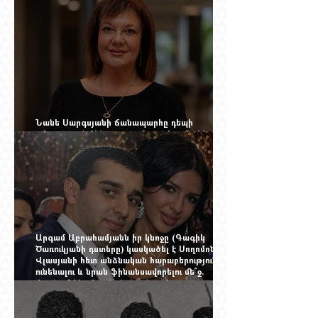
Նանե Սարգսյանի ճանապարհը դեպի
«Հայաստան-Սփյուռք» ամսագրի ամերիկյան
էջը
Արգամ Աբրահամյանն իր կնոջը (Գագիկ
Ծառուկյանի դստերը) կասկածել է Սողոմոն
Վլասյանի հետ անձնական հարաբերություններ
ունենալու և նրան ֆինանսավորելու մե՞ջ.
փորձում ենք հասկանալ այսօրվա
խառնիճաղանճ լրահոսը