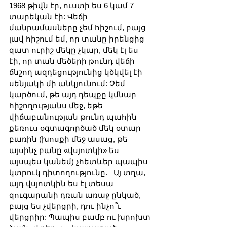
1968 թիվն էր, ուստի ես 6 կամ 7 
տարեկան էի: Վեճի 
մանրամասները չեմ հիշում, բայց 
լավ հիշում եմ, որ տանը իրենցից 
զատ ուրիշ մեկը չկար, մեկ էլ ես 
էի, որ տան մեծերի թունդ վեճի 
ճնշող ազդեցությունից կծկվել էի 
սենյակի մի անկյունում: Չեմ 
կարծում, թե այդ դեպքը կմնար 
հիշողությանս մեջ, եթե 
վիճաբանության թունդ պահին 
քեռուս օգտագործած մեկ օտար 
բառին (խոսքի մեջ ասաց, թե 
այսինչ բանը «վսյոտկի» ես 
այսպես կանեմ) չհետևեր պապիս 
կտրուկ դիտողությունը. –Այ տղա, 
այդ վսյոտկին ես էլ տեսա 
զուգարանի դռան առաջ ընկած, 
բայց ես չվերցրի, դու ինչո՞ւ 
վերցրիր: Պապիս բամբ ու խրոխտ 