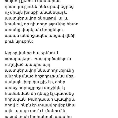
ձայնով քեռուս կատարած 
դիտողությունն ինձ սթափեցրեց 
ոչ միայն խոսքի անակնկալ և 
պատկերավոր բնույթով, այլև 
նրանով, որ դիտողությունից հետո 
առանց վարկյան կորցնելու 
պապս անմիջապես անցավ վեճի 
բուն նյութին:
Այդ օրվանից հայերենում 
օտարալեզու բառ գործածելուն 
ուղղված պապիս այդ 
պատկերավոր նկատողությունը 
անջինջ մնաց հիշողությանս մեջ, 
սակայն, իբր դա քիչ էր, օրեր 
առաջ հորաքրոջս աղջիկն էլ 
համանման մի դեպք էլ պատմեց 
հորական՝ Բաղդասար պապիցս, 
որով էլ ինքն էր տպավորվել: Ահա 
այն. պապս տուն է մտնում և 
լսելով տան խոհանոցի պատից 