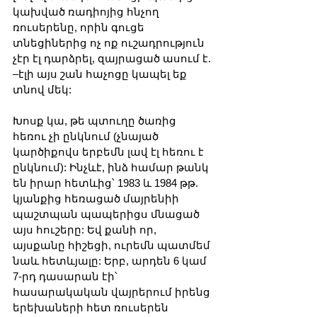
կախված ռադիոյից հնչող 
ռուսերենը, որին գուցե 
տնեցիներից ոչ ոք ուշադրություն 
չէր էլ դարձրել, զայրացած ասում է. 
–էլի այս շան հաչոցը կապել եք 
տնով մեկ:
Խոսք կա, թե պտուղը ծառից 
հեռու չի ընկնում (չնայած 
կարծիքովս երբեմն լավ էլ հեռու է 
ընկնում): Ինչևէ, ինձ համար թանկ 
են իրար հետևից՝ 1983 և 1984 թթ. 
կյանքից հեռացած մայրենիի 
պաշտպան պապերիցս մնացած 
այս հուշերը: Եվ քանի որ, 
այսքանը հիշեցի, ուրեմն պատմեմ 
նաև հետևյալը: Երբ, արդեն 6 կամ 
7-րդ դասարան էի՝ 
հասարակական վայրերում իրենց 
երեխաների հետ ռուսերեն 