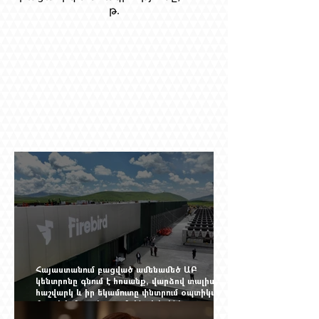
թ.
Հայաստանում բացված ամենամեծ ԱԲ
կենտրոնը գնում է հոսանք, վարձով տալիս
հաշվարկ և իր եկամուտը փնտրում օպտիկական
մալուխի մյուս ծայրում. ինչ է իրենից
ներկայացնում Firebird AI-ն