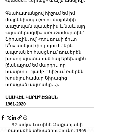
«կամնե», «սիդեց» և այլն ասելով):
Գնահատանքով հիշում եմ իմ 
մայրենիապաշտ ու մայրենիի 
պաշտպան պապերիս և նաև այդ 
«պատերազմի» առաջամարտիկ՝ 
Շիրազին, ով՝ «դու ռուսի ճուտ 
ե՞ս» ասելով փողոցում թեթև 
ապտակ էր հասցնում ռուսերեն 
խոսող պատահած հայ երեխային 
(ճանաչում եմ մարդու, որ 
հպարտությամբ է հիշում ռսերեն 
խոսելու համար Շիրազից 
ստացած ապտակը…):
ՍԱՄՎԵԼ ԿԱՐԱՊԵՏՅԱՆ
1961-2020
32-ամյա Լուսինե Զաքարյանի
բացառիկ տեսագրությունը, 1969