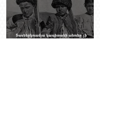
Տասներկուամյա կապիտանի անունը չի
պահպանվել, բայց պահպանվել է նրա
պահանջը՝ իսկական հրացան, երբ Վանի
իշխանությունն արդեն հաշվում էր վերջին
պաշարները
Ինչպես Գարեգին Բ-ի գործը թողնվեց դեռ
չընտրված դատավորի հույսին