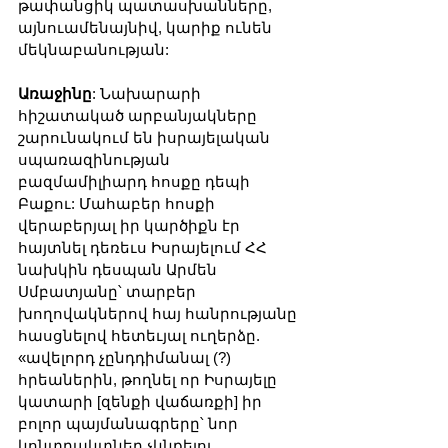
թափանցիկ պատասխանները, 
այնուամենայնիվ, կարիք ունեն 
մեկնաբանության:
Առաջինը
: Նախարարի 
հիշատակած արբանյակները 
շարունակում են իսրայելական 
սպառազինության 
բազմամիլիարդ հոսքը դեպի 
Բաքու: Մահաբեր հոսքի 
վերաբերյալ իր կարծիքն էր 
հայտնել դեռեւս Իսրայելում ՀՀ 
նախկին դեսպան Արմեն 
Սմբատյանը՝ տարբեր 
խողովակներով հայ հանրությանը 
հասցնելով հետեւյալ ուղերձը. 
«ավելորդ չընդդիմանալ (?) 
հրեաներին, թողնել որ Իսրայելը 
կատարի [զենքի վաճառքի] իր 
բոլոր պայմանագրերը՝ նոր 
կոնտրակտներ չկնքելու 