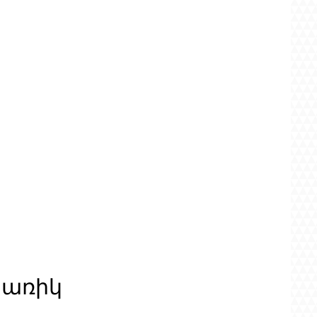
ցառիկ