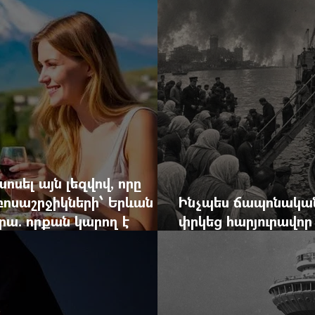
ոսել այն լեզվով, որը
զբոսաշրջիկների՝ Երևան
Ինչպես ճապոնական
րա. որքան կարող է
փրկեց հարյուրավոր 
կան ճգնաժամը
հերոս նավապետի ա