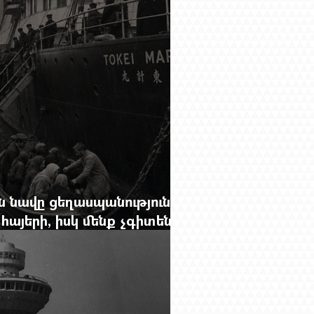
 նավը ցեղասպանությունից
հայերի, իսկ մենք չգիտենք
նունը՝ Սաձո Հիբիի