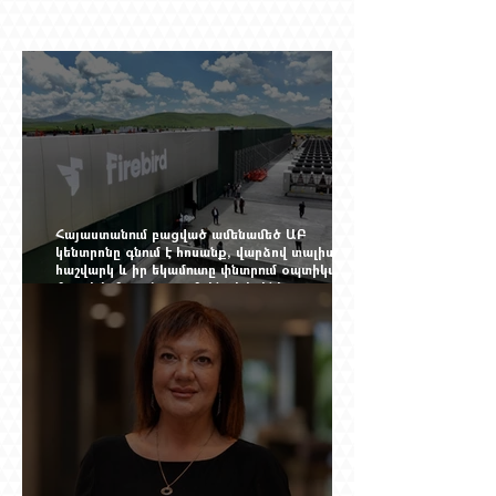
Հայաստանում բացված ամենամեծ ԱԲ
կենտրոնը գնում է հոսանք, վարձով տալիս
հաշվարկ և իր եկամուտը փնտրում օպտիկական
մալուխի մյուս ծայրում. ինչ է իրենից
ներկայացնում Firebird AI-ն