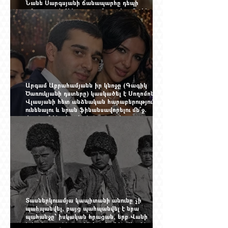
Նանե Սարգսյանի ճանապարհը դեպի
«Հայաստան-Սփյուռք» ամսագրի ամերիկյան
էջը
Արգամ Աբրահամյանն իր կնոջը (Գագիկ
Ծառուկյանի դստերը) կասկածել է Սողոմոն
Վլասյանի հետ անձնական հարաբերություններ
ունենալու և նրան ֆինանսավորելու մե՞ջ.
փորձում ենք հասկանալ այսօրվա
խառնիճաղանճ լրահոսը
Տասներկուամյա կապիտանի անունը չի
պահպանվել, բայց պահպանվել է նրա
պահանջը՝ իսկական հրացան, երբ Վանի
իշխանությունն արդեն հաշվում էր վերջին