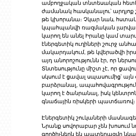
ամբողջական տնտեսական հետև
ժամանակ հասկանալու՝ արդյոք 
թե կխորանա։ Չկար նաև հստակ
կպահպանվի ռազմական լարվածո
կարող են անել Իրանը կամ տար
էներգետիկ ուղիների շուրջ անհ
մակարդակում, թե կվերածվի ի
այդ անորոշությունն էր, որ ներս
Տնտեսությունը միշտ չէ, որ ցավ
սկսում է ցավալ սպասումից՝ այն
բարձրանալ, ապահովագրությու
կարող է ծանրանալ, իսկ կենտրո
գնաճային ռիսկերի պատճառով։
Էներգետիկ շուկաների մասնագետն
Նրանք սովորաբար չեն խոսում ն
գործիչներն են պատերազմը նկա