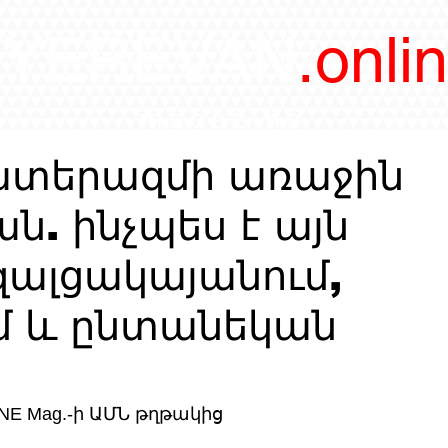
/YEREVAN
.onli
magazine
ատերազմի առաջին
ն. ինչպես է այն
զալցակայանում,
ւմ և ընտանեկան
NE Mag.-ի ԱՄՆ թղթակից