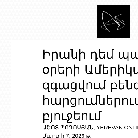
Իրանի դեմ պ
օրերի Ամերիկա
զգացվում բեն
հարցումներո
բյուջեում
ԱՇՈՏ ՊՈՂՈՍՅԱՆ, YEREVAN ONLI
Մարտի 7, 2026 թ.