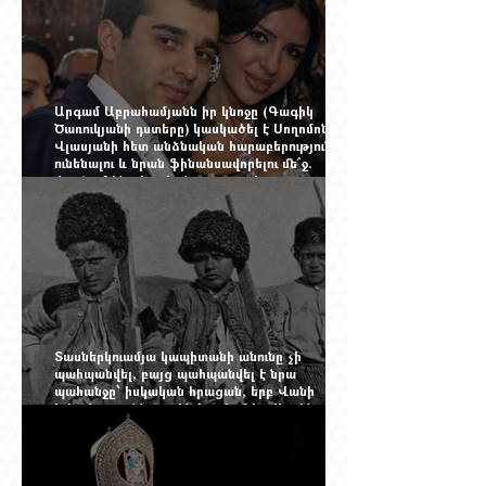
Արգամ Աբրահամյանն իր կնոջը (Գագիկ
Ծառուկյանի դստերը) կասկածել է Սողոմոն
Վլասյանի հետ անձնական հարաբերություններ
ունենալու և նրան ֆինանսավորելու մե՞ջ.
փորձում ենք հասկանալ այսօրվա
խառնիճաղանճ լրահոսը
Տասներկուամյա կապիտանի անունը չի
պահպանվել, բայց պահպանվել է նրա
պահանջը՝ իսկական հրացան, երբ Վանի
իշխանությունն արդեն հաշվում էր վերջին
պաշարները