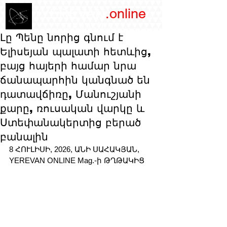
/YEREVAN
.online
magazine
Լը Պենը նորից գնում է
Ելիսեյան պալատի հետևից,
բայց հայերի համար նրա
ճանապարհին կանգնած են
դատավճիռը, Մանուշյանի
քարը, ռուսական վարկը և
Ստեփանակերտից բերած
բանալին
8 ՀՈՒԼԻՍԻ, 2026, ԱՆԻ ՍԱՀԱԿՅԱՆ, 
YEREVAN ONLINE Mag.-ի ԹՂԹԱԿԻՑ 