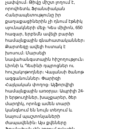
չափվում։ Թիվը միշտ լողում է, 
որովհետև Ֆրանսիական 
Հանրապետությունը իր 
քաղաքացիներին չի դնում էթնիկ 
սյունակների մեջ։ Կես միլիոն, 650 
հազար, երբեմն ավելի բարձր 
համայնքային գնահատականներ։ 
Քարտեզը ավելի հստակ է 
խոսում։ Մարսելի 
նավահանգստային հիշողություն։ 
Լիոնի և Դեսինի դպրոցներ ու 
հուշակոթողներ։ Վալանսի ծանոթ 
ազգանուններ։ Փարիզի 
Հայկական փողոց։ Ալֆորվիլի 
համայնքային առօրյա։ Ապրիլի 24-
ի երթուղիներ, խաչքարեր, ծեր 
մարդիկ, որոնք ամեն տարի 
կանգնում են նույն տեղում և 
նայում պաշտոնյաների 
ժապավենին։ Այս քվեները 
Ֆրանսիան չեն շրջում թվային 