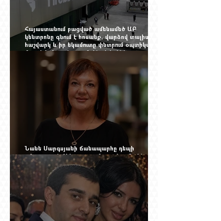
Հայաստանում բացված ամենամեծ ԱԲ
կենտրոնը գնում է հոսանք, վարձով տալիս
հաշվարկ և իր եկամուտը փնտրում օպտիկական
մալուխի մյուս ծայրում. ինչ է իրենից
ներկայացնում Firebird AI-ն
Նանե Սարգսյանի ճանապարհը դեպի
«Հայաստան-Սփյուռք» ամսագրի ամերիկյան
էջը