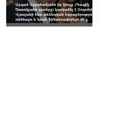
Արգամ Աբրահամյանն իր կնոջը (Գագիկ
Ծառուկյանի դստերը) կասկածել է Սողոմոն
Վլասյանի հետ անձնական հարաբերություններ
ունենալու և նրան ֆինանսավորելու մե՞ջ.
փորձում ենք հասկանալ այսօրվա
խառնիճաղանճ լրահոսը
Տասներկուամյա կապիտանի անունը չի
պահպանվել, բայց պահպանվել է նրա
պահանջը՝ իսկական հրացան, երբ Վանի
իշխանությունն արդեն հաշվում էր վերջին
պաշարները