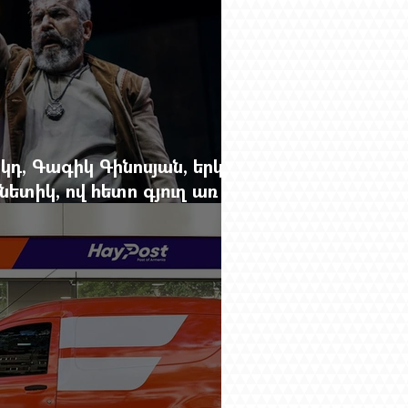
կդ, Գագիկ Գինոսյան, երկու
ետիկ, ով հետո գյուղ առ
րեց մարդկանց պարերը