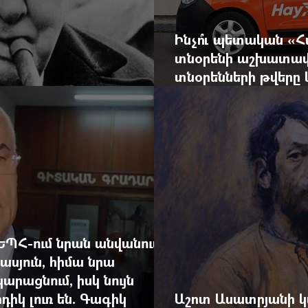
Ինչո՞ւ պետական «
տնօրենի աշխատավ
տնօրենների թվեր
արդյունքով վարձատ
ԵՊՀ-ում նրան անվանում
ասյուն, հիմա նրա
արացնում, իսկ նույն
դիկ լուռ են. Գագիկ
Աշոտ Ասատրյանի կ