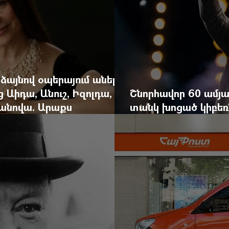
 ձայնով օպերայում անելիք
ց Աիդա, Անուշ, Իզոլդա,
Շնորհավոր 60 ամյա
անովա. Արաքս
տանկ խոցած կիբեռն
եկան է
գյուղ գրանցեց տա