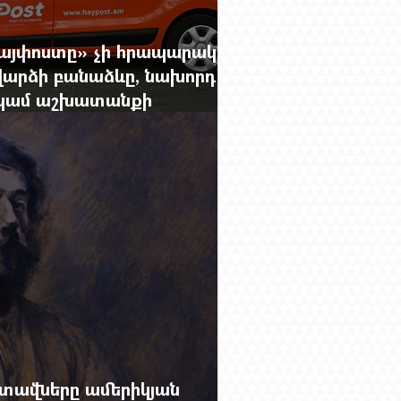
Հայփոստը» չի հրապարակում
արձի բանաձևը, նախորդ
ը կամ աշխատանքի
րությունը փոխելու կանոնը
տավները ամերիկյան