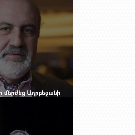
բը մերժեց Ադրբեջանի
անեց Ռուբեն Վարդանյանին