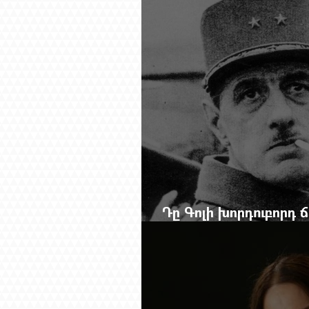
Դը Գոլի խորդուբորդ
մեղադրյալի աթոռից 