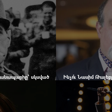
 ճանապարհը՝ սկսված
Ինչո՞ւ Նասիմ Թալե
և մեկ սխալ գրված տառից
հրավերքը և պաշտպ