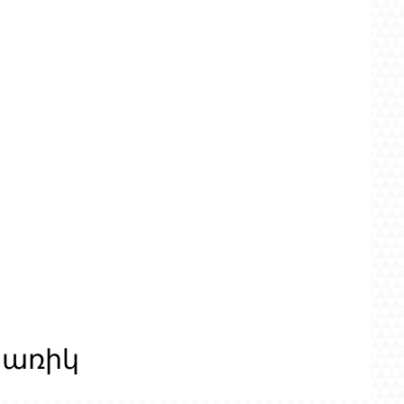
ցառիկ