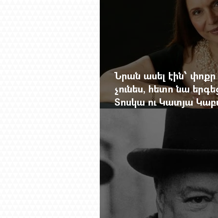
Նրան ասել էին՝ փոքր
չունես, հետո նա երգե
Տոսկա ու Կատյա Կաբ
Մանսուրյանը 80 տար