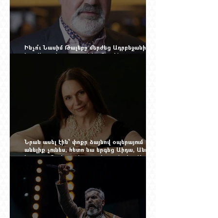
Ինչո՞ւ Նասիմ Թալեբը մերժեց Ադրբեջանի
հրավերքը և պաշտպանեց Ռուբեն
Վարդանյանին
Նրան ասել էին՝ փոքր ձայնով օպերայում
անելիք չունես, հետո նա երգեց Աիդա, Անուշ,
Իզոլդա, Տոսկա ու Կատյա Կաբանովա. Արաքս
Մանսուրյանը 80 տարեկան է