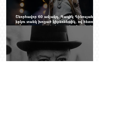
Շնորհավոր 60 ամյակդ, Գագիկ Գինոսյան,
երկու տանկ խոցած կիբեռնետիկ, ով հետո
գյուղ առ գյուղ գրանցեց տարեց մարդկանց
պարերը
Չերչիլն ու հայերը