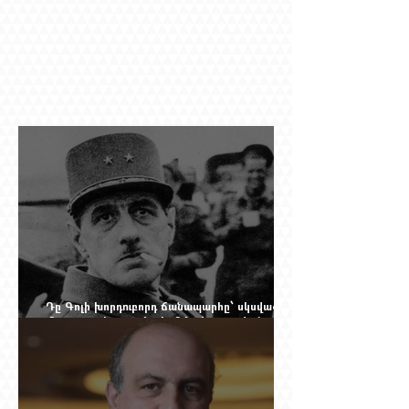
Դը Գոլի խորդուբորդ ճանապարհը՝ սկսված
մեղադրյալի աթոռից և մեկ սխալ գրված
տառից