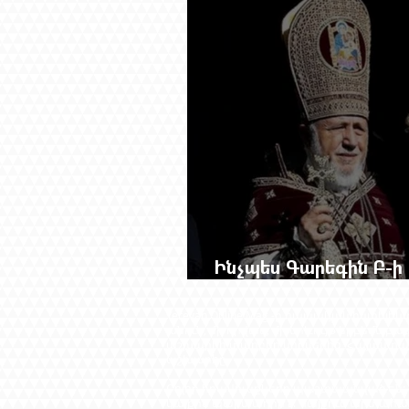
Ինչպես Գարեգին Բ-ի 
չընտրված դատավորի 
Yerevan Online Mag.-ը հայկական ինտե
անուն, մի դրվագ, մի երևույթ երբեմն բ
աշխարհի տարբեր կողմերից՝ Հայաստան
աշխարհը։​
Բոլոր իրավունքները պաշտպանված են: 
կայքին պարտադիր է: Կայքում արտահա