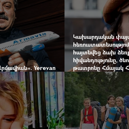
Կախարդական փայտ
հեռուստատեսությու
հայտնվեց ձախ ձեռք
հիվանդությունը, ծ
Արմավիան». Yerevan
թատրոնը Հմայակ Հա
եպորտաժը
կադրից