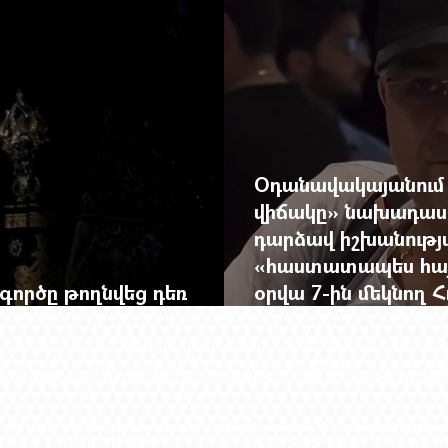
Օդանավակայանում
վիճակը» նախադասու
դարձավ իշխանությ
«հաստատապես հայտն
գործը թողնվեց դեռ
օրվա 7-ին մեկնող 
հույսին
Երևանում է
լեկտուալ առցանց հանդես է մարդկանց, ժամանակի և նրանց միջև ձգվ
ավական են, որ բացվի ամբողջ մի դարաշրջան իր մթնոլորտով ու թաքու
ից, Եվրոպայից և Միացյալ Նահանգներից։ Նուրբ հետքերից աստիճ
Yerevan Online Mag.-ի հրապարակումների մասնակի կամ ամբողջա
յտված կարծիքները կարող են չհամնկնել խմբագրության տեսակետի