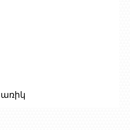
ցառիկ