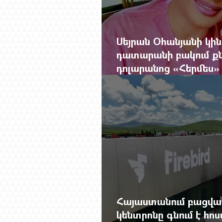
Սեյրան Օհանյանի կին
դատարանի բակում քն
դոլարանոց «Հերմես» 
625 միլիոն 470 հազա
Հայաստանում բացվա
կենտրոնը գնում է հո