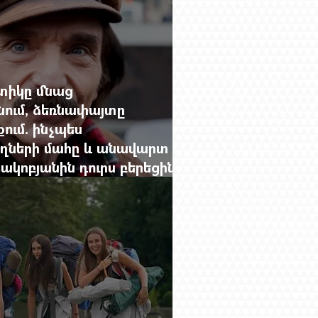
իկը մնաց
նում, ձեռնափայտը
ում. ինչպես
նողների մահը և անավարտ
կոբյանին դուրս բերեցին