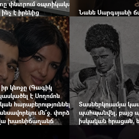
ւտը փնտրում օպտիկական
. ինչ է իրենից
Նանե Սարգսյանի 
 AI-ն
«Հայաստան-Սփյուռ
իր կնոջը (Գագիկ
կասկածել է Սողոմոն
կան հարաբերություններ
Տասներկուամյա կա
անսավորելու մե՞ջ. փորձում
պահպանվել, բայց 
րվա խառնիճաղանճ
իսկական հրացան, ե
արդեն հաշվում էր 