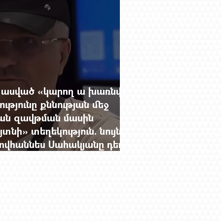
 ասված «կարող ա խառնվի
թյունը քննության մեջ
ան զավթման մասին
ի» տեղեկություն. նույն
Հովհաննես Սահակյանը դեռ
ող անտեսանելի կապերի մասին։ Մի
ն իմաստներով։ Մեր նյութերը գալիս են
անաբար ուրվագծվում է հայկական
կան օգտագործման ժամանակ հղումը
 հետ: Գովազդների բովանդակության