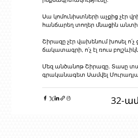
ինքնագիտակությունը: 
Սա կոմունիստների աչքից չէր 
հանճարեղ տողեր մնացին անտիպ 
Շիրազը չէր վախենում խոսել ո՛չ
ճակատագրի, ո՛չ էլ ռուս բոլշևիկ
Մեզ անծանոթ Շիրազը. Տասը տար
գրականագետ Սամվել Մուրադյա
32-ա