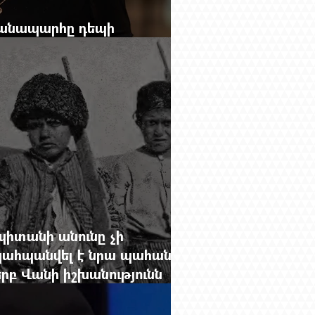
ճանապարհը դեպի
ք» ամսագրի ամերիկյան էջը
պիտանի անունը չի
պահպանվել է նրա պահանջը՝
րբ Վանի իշխանությունն
վերջին պաշարները