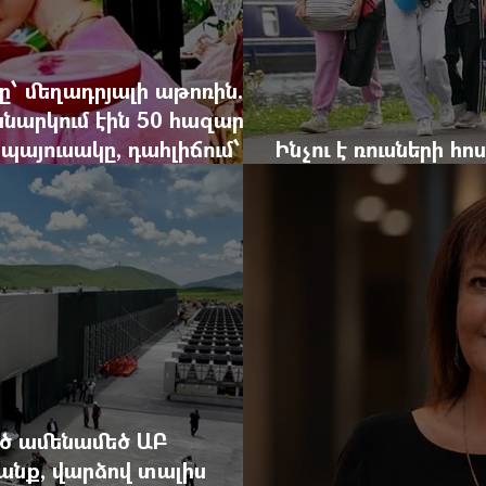
ը՝ մեղադրյալի աթոռին.
նարկում էին 50 հազար
պայուսակը, դահլիճում՝
Ինչու է ռուսների հ
ր դրամի երկու գործարք
ակտիվացել
ծ ամենամեծ ԱԲ
սանք, վարձով տալիս