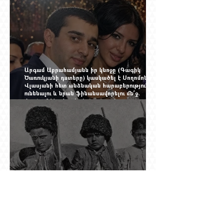
Արգամ Աբրահամյանն իր կնոջը (Գագիկ
Ծառուկյանի դստերը) կասկածել է Սողոմոն
Վլասյանի հետ անձնական հարաբերություններ
ունենալու և նրան ֆինանսավորելու մե՞ջ.
փորձում ենք հասկանալ այսօրվա
խառնիճաղանճ լրահոսը
Տասներկուամյա կապիտանի անունը չի
պահպանվել, բայց պահպանվել է նրա
պահանջը՝ իսկական հրացան, երբ Վանի
իշխանությունն արդեն հաշվում էր վերջին
պաշարները