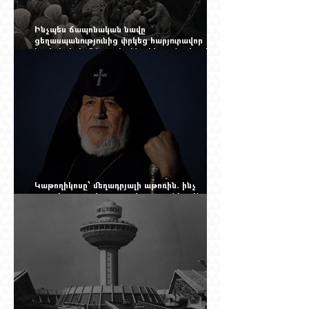
Ինչպես ճապոնական նավը
ցեղասպանությունից փրկեց հարյուրավոր
հայերի, իսկ մենք չգիտենք հերոս նավապետի
անունը՝ Սաձո Հիբիի
Կաթողիկոսը՝ մեղադրյալի աթոռին. ինչ
սպասել այսօրվա դատավարությունից: Yerevan
Online Mag.-ի մեծ ռեպորտաժը