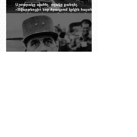
Աշտարակը պահել, օղակը քանդել.
«Զվարթնոցի» նոր ծրագրում կրկին հայտնվել է
տասնմեկ տարի առաջ մերժված լուծումը:
Yerevan Online Mag.-ի մեծ ռեպորտաժը
Դը Գոլի խորդուբորդ ճանապարհը՝ սկսված
մեղադրյալի աթոռից և մեկ սխալ գրված
տառից