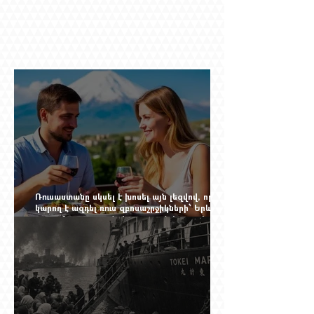
Ռուսաստանը սկսել է խոսել այն լեզվով, որը
կարող է ազդել ռուս զբոսաշրջիկների՝ Երևան
գալու մտադրության վրա. որքան կարող է
խորանալ հայ-ռուսական ճգնաժամը