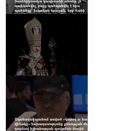
Տասներկուամյա կապիտանի անունը չի
պահպանվել, բայց պահպանվել է նրա
պահանջը՝ իսկական հրացան, երբ Վանի
իշխանությունն արդեն հաշվում էր վերջին
պաշարները
Ինչպես Գարեգին Բ-ի գործը թողնվեց դեռ
չընտրված դատավորի հույսին
Օդանավակայանում ասված «կարող ա խառնվի
վիճակը» նախադասությունը քննության մեջ
դարձավ իշխանության զավթման մասին