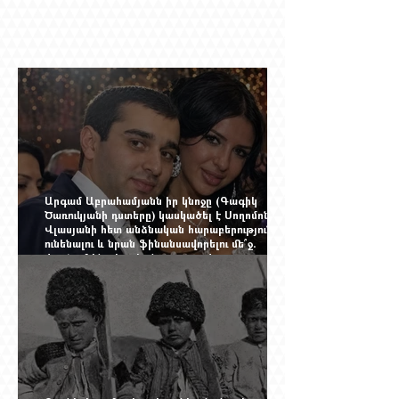
Արգամ Աբրահամյանն իր կնոջը (Գագիկ
Ծառուկյանի դստերը) կասկածել է Սողոմոն
Վլասյանի հետ անձնական հարաբերություններ
ունենալու և նրան ֆինանսավորելու մե՞ջ.
փորձում ենք հասկանալ այսօրվա
խառնիճաղանճ լրահոսը