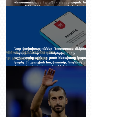
«հաստատապես հայտնի» տեղեկություն. նույն
օրվա 7-ին մեկնող Հովհաննես Սահակյանը դեռ
Երևանում է
Նոր փոփոխություններ Ռուսաստան մեկնող
հայերի համար. սեպտեմբերից երեք
աշխատանքային օր լռած հեռախոսը կարող է
կտրել միգրացիոն հաշվառումը, նույնիսկ երբ
մարդը նույն բնակարանում է և իր
փաստաթղթերը կարգին են
37 ու կես տարեկանում Մխիթարյանը վերցրեց
ևս մեկ մրցաշրջան, որովհետև Չեմպիոնների