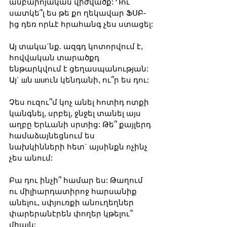
անբարոյական վիժվածք: Դու 
սատկե՞լ ես թե քո ղեկավար ՖՍԲ-
ից դեռ որևէ հրահանգ չես ստացել:
Այ տակա´նք. ազգդ կոտորվում է, 
հովվական տարածքդ 
ենթարկվում է ցեղասպանության: 
Այ´ шն шuուն կենդանի, ու՞ր ես դու: 
Չես ուզու՞մ կոչ անել հոտիդ ոտքի 
կանգնել, սրբել, ջնջել տանել այս 
աղբը Երևանի սրտից: Թե՞ քայլերդ 
համաձայնեցնում ես 
նախկինների հետ` այսինքն ոչինչ 
չես անում:
Բա դու ինչի՞ համար ես: Թաղում 
ու միլիարդատիրոջ հարսանիք 
անելու, սփյուռքի անուղեղներ 
փարերանէրեն փողեր կթելու՞ 
միայն: 