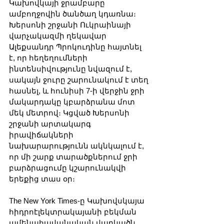
Կախովկայի ջրամբարը 
ամբողջովին ծանծաղ կդառնա։ 
Խերսոնի շրջանի Ուկրաինայի 
վարչակազմի ղեկավար 
Ալեքսանդր Պրոկուդինը հայտնել 
է, որ հեղեղումների 
ինտենսիվությունը նվազում է, 
սակայն ջուրը շարունակում է տեղ 
հասնել, և հունիսի 7-ի վերջին ջրի 
մակարդակը կբարձրանա մոտ 
մեկ մետրով։ Կցված Խերսոնի 
շրջանի արտակարգ 
իրավիճակների 
նախարարությունն ակնկալում է, 
որ մի շարք տարածքներում ջրի 
բարձրացումը կշարունակվի 
երեքից տաս օր։
The New York Times-ը Կախովսկայա 
հիդրոէլեկտրակայանի բեկման 
ամենահավանական վարկածն 