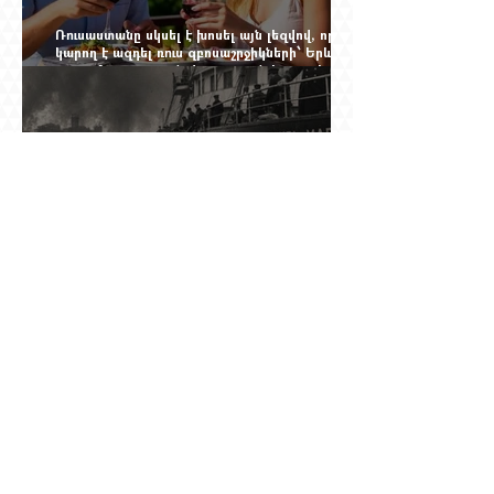
Ռուսաստանը սկսել է խոսել այն լեզվով, որը
կարող է ազդել ռուս զբոսաշրջիկների՝ Երևան
գալու մտադրության վրա. որքան կարող է
խորանալ հայ-ռուսական ճգնաժամը
Ինչպես ճապոնական նավը
ցեղասպանությունից փրկեց հարյուրավոր
հայերի, իսկ մենք չգիտենք հերոս նավապետի
անունը՝ Սաձո Հիբիի