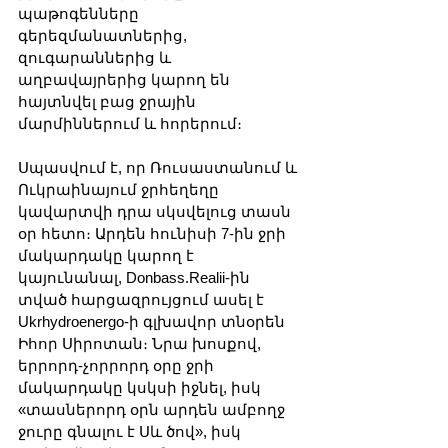
պաթոգենները 
գերեզմանատներից, 
զուգարաններից և 
աղբավայրերից կարող են 
հայտնվել բաց ջրային 
մարմիններում և հորերում։
Սպասվում է, որ Ռուսաստանում և 
Ուկրաինայում ջրհեղեղը 
կավարտվի դրա սկսվելուց տասն 
օր հետո։ Արդեն հունիսի 7-ին ջրի 
մակարդակը կարող է 
կայունանալ, Donbass.Realii-ին 
տված հարցազրույցում ասել է 
Ukrhydroenergo-ի գլխավոր տնօրեն 
Իհոր Սիրոտան։ Նրա խոսքով, 
երրորդ-չորրորդ օրը ջրի 
մակարդակը կսկսի իջնել, իսկ 
«տասներորդ օրն արդեն ամբողջ 
ջուրը գնալու է Սև ծով», իսկ 