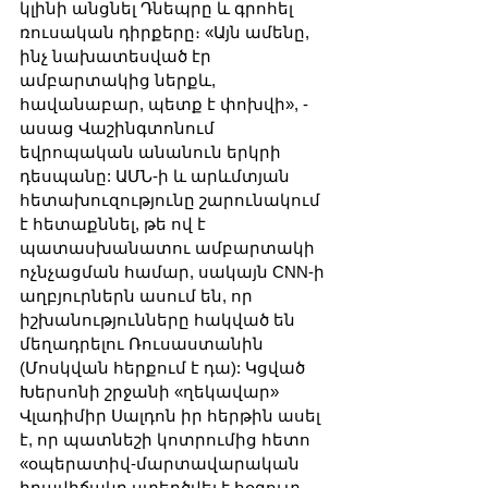
կլինի անցնել Դնեպրը և գրոհել 
ռուսական դիրքերը։ «Այն ամենը, 
ինչ նախատեսված էր 
ամբարտակից ներքև, 
հավանաբար, պետք է փոխվի», - 
ասաց Վաշինգտոնում 
եվրոպական անանուն երկրի 
դեսպանը: ԱՄՆ-ի և արևմտյան 
հետախուզությունը շարունակում 
է հետաքննել, թե ով է 
պատասխանատու ամբարտակի 
ոչնչացման համար, սակայն CNN-ի 
աղբյուրներն ասում են, որ 
իշխանությունները հակված են 
մեղադրելու Ռուսաստանին 
(Մոսկվան հերքում է դա): Կցված 
Խերսոնի շրջանի «ղեկավար» 
Վլադիմիր Սալդոն իր հերթին ասել 
է, որ պատնեշի կոտրումից հետո 
«օպերատիվ-մարտավարական 
իրավիճակը ստեղծվել է հօգուտ 