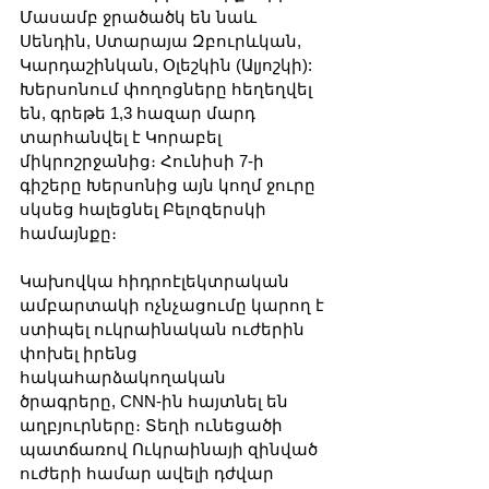
Մասամբ ջրածածկ են նաև 
Սենդին, Ստարայա Զբուրևկան, 
Կարդաշինկան, Օլեշկին (Ալյոշկի): 
Խերսոնում փողոցները հեղեղվել 
են, գրեթե 1,3 հազար մարդ 
տարհանվել է Կորաբել 
միկրոշրջանից։ Հունիսի 7-ի 
գիշերը Խերսոնից այն կողմ ջուրը 
սկսեց հալեցնել Բելոզերսկի 
համայնքը։
Կախովկա հիդրոէլեկտրական 
ամբարտակի ոչնչացումը կարող է 
ստիպել ուկրաինական ուժերին 
փոխել իրենց 
հակահարձակողական 
ծրագրերը, CNN-ին հայտնել են 
աղբյուրները։ Տեղի ունեցածի 
պատճառով Ուկրաինայի զինված 
ուժերի համար ավելի դժվար 