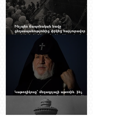
Ինչպես ճապոնական նավը
ցեղասպանությունից փրկեց հարյուրավոր
հայերի, իսկ մենք չգիտենք հերոս նավապետի
անունը՝ Սաձո Հիբիի
Կաթողիկոսը՝ մեղադրյալի աթոռին. ինչ
սպասել այսօրվա դատավարությունից: Yerevan
Online Mag.-ի մեծ ռեպորտաժը