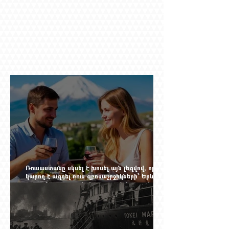
Ռուսաստանը սկսել է խոսել այն լեզվով, որը
կարող է ազդել ռուս զբոսաշրջիկների՝ Երևան
գալու մտադրության վրա. որքան կարող է
խորանալ հայ-ռուսական ճգնաժամը