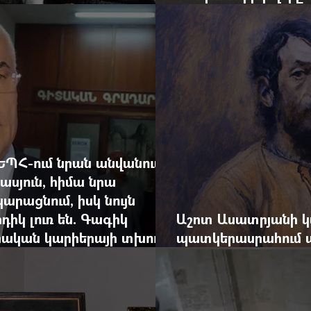
արդյունքով վարձատ
ԵՊՀ-ում նրան անվանում
ասյուն, հիմա նրա
արացնում, իսկ նույն
դիկ լուռ են. Գագիկ
Աշոտ Ասատրյանի կ
րական կարիերայի տխուր
պատկերասրահում ա
դանդաղեցնել հայա