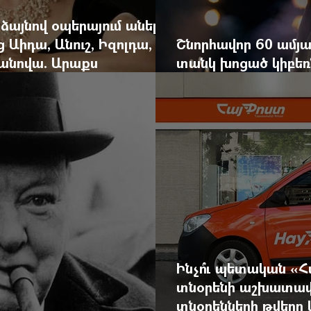
 ձայնով օպերայում անելիք
ց Աիդա, Անուշ, Իզոլդա,
Շնորհավոր 60 ամյա
անովա. Արաքս
տանկ խոցած կիբեռն
եկան է
գյուղ գրանցեց տա
Ինչո՞ւ պետական «
տնօրենի աշխատավ
տնօրենների թվեր