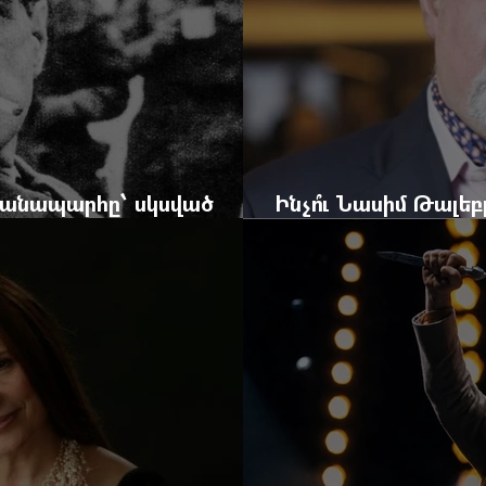
 ճանապարհը՝ սկսված
Ինչո՞ւ Նասիմ Թալե
և մեկ սխալ գրված տառից
հրավերքը և պաշտպ