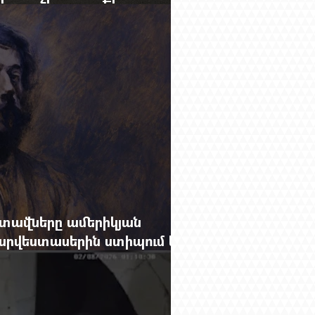
րությունը փոխելու կանոնը
տավները ամերիկյան
րվեստասերին ստիպում են
ցքը