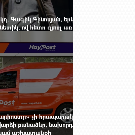
կդ, Գագիկ Գինոսյան, երկու
ետիկ, ով հետո գյուղ առ
րեց մարդկանց պարերը
Հայփոստը» չի հրապարակում
արձի բանաձևը, նախորդ
ը կամ աշխատանքի