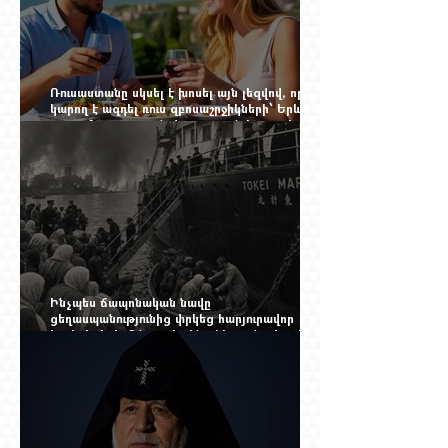
Ռուսաստանը սկսել է խոսել այն լեզվով, որը
կարող է ազդել ռուս զբոսաշրջիկների՝ Երևան
գալու մտադրության վրա. որքան կարող է
խորանալ հայ-ռուսական ճգնաժամը
Ինչպես ճապոնական նավը
ցեղասպանությունից փրկեց հարյուրավոր
հայերի, իսկ մենք չգիտենք հերոս նավապետի
անունը՝ Սաձո Հիբիի