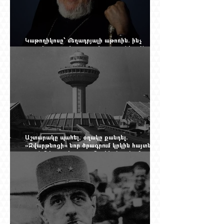
Կաթողիկոսը՝ մեղադրյալի աթոռին. ինչ
սպասել այսօրվա դատավարությունից: Yerevan
Online Mag.-ի մեծ ռեպորտաժը
Աշտարակը պահել, օղակը քանդել.
«Զվարթնոցի» նոր ծրագրում կրկին հայտնվել է
տասնմեկ տարի առաջ մերժված լուծումը:
Yerevan Online Mag.-ի մեծ ռեպորտաժը