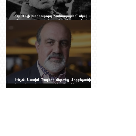
Դը Գոլի խորդուբորդ ճանապարհը՝ սկսված
մեղադրյալի աթոռից և մեկ սխալ գրված
տառից
Ինչո՞ւ Նասիմ Թալեբը մերժեց Ադրբեջանի
հրավերքը և պաշտպանեց Ռուբեն
Վարդանյանին