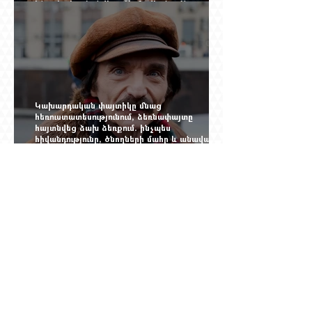
Ինչպես կործանվեց «Արմավիան». Yerevan
Online Mag.-ի մեծ ռեպորտաժը
Կախարդական փայտիկը մնաց
հեռուստատեսությունում, ձեռնափայտը
հայտնվեց ձախ ձեռքում. ինչպես
հիվանդությունը, ծնողների մահը և անավարտ
թատրոնը Հմայակ Հակոբյանին դուրս բերեցին
կադրից
Սեյրան Օհանյանի կինը՝ մեղադրյալի աթոռին.
դատարանի բակում քննարկում էին 50 հազար
դոլարանոց «Հերմես» պայուսակը, դահլիճում՝
625 միլիոն 470 հազար դրամի երկու գործարք