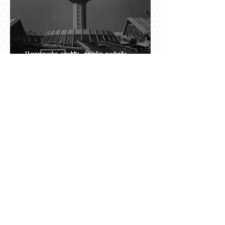
Աշտարակը պահել, օղակը քանդել.
«Զվարթնոցի» նոր ծրագրում կրկին հայտնվել է
տասնմեկ տարի առաջ մերժված լուծումը:
Yerevan Online Mag.-ի մեծ ռեպորտաժը
Դը Գոլի խորդուբորդ ճանապարհը՝ սկսված
մեղադրյալի աթոռից և մեկ սխալ գրված
տառից