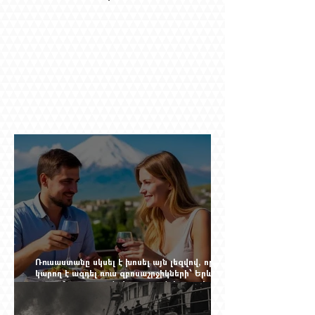
Ռուսաստանը սկսել է խոսել այն լեզվով, որը
կարող է ազդել ռուս զբոսաշրջիկների՝ Երևան
գալու մտադրության վրա. որքան կարող է
խորանալ հայ-ռուսական ճգնաժամը