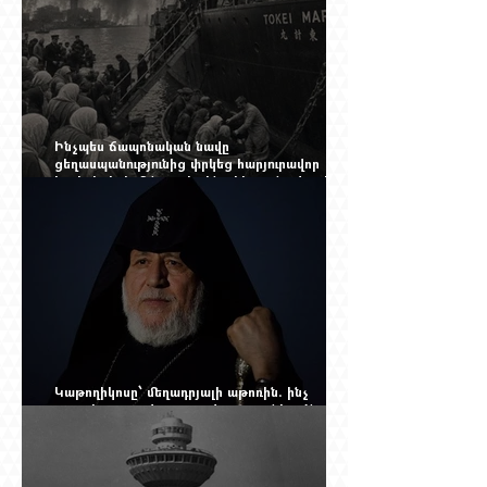
Ինչպես ճապոնական նավը
ցեղասպանությունից փրկեց հարյուրավոր
հայերի, իսկ մենք չգիտենք հերոս նավապետի
անունը՝ Սաձո Հիբիի
Կաթողիկոսը՝ մեղադրյալի աթոռին. ինչ
սպասել այսօրվա դատավարությունից: Yerevan
Online Mag.-ի մեծ ռեպորտաժը