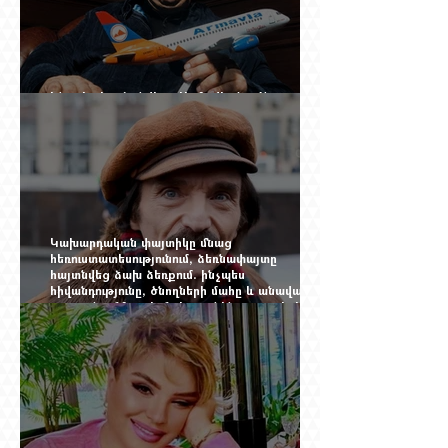
Ինչպես կործանվեց «Արմավիան». Yerevan
Online Mag.-ի մեծ ռեպորտաժը
Կախարդական փայտիկը մնաց
հեռուստատեսությունում, ձեռնափայտը
հայտնվեց ձախ ձեռքում. ինչպես
հիվանդությունը, ծնողների մահը և անավարտ
թատրոնը Հմայակ Հակոբյանին դուրս բերեցին
կադրից