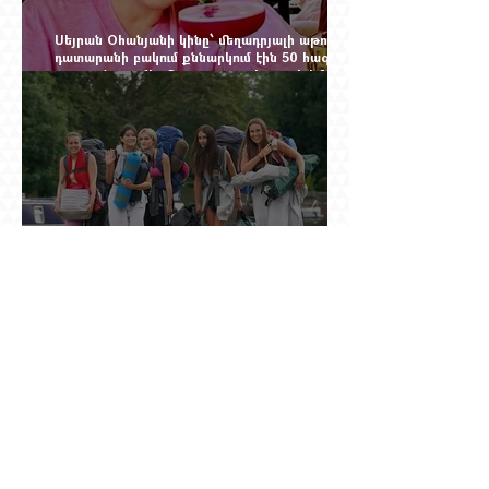
Սեյրան Օհանյանի կինը՝ մեղադրյալի աթոռին.
դատարանի բակում քննարկում էին 50 հազար
դոլարանոց «Հերմես» պայուսակը, դահլիճում՝
625 միլիոն 470 հազար դրամի երկու գործարք
Ինչու է ռուսների հոսքը Հայաստան կրկին
ակտիվացել
Հայաստանում բացված ամենամեծ ԱԲ