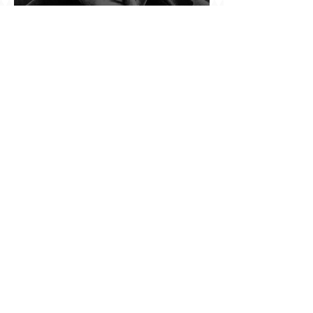
Չերչիլն ու հայերը
Ինչո՞ւ պետական «Հայփոստը» չի
հրապարակում տնօրենի աշխատավարձի
բանաձևը, նախորդ տնօրենների թվերը կամ
աշխատանքի արդյունքով վարձատրությունը
փոխելու կանոնը
Տասնյոթ ամիս առաջ ԵՊՀ-ում նրան անվանում
էին ֆակուլտետի հիմնասյուն, հիմա նրա
պայմանագիրը չեն երկարացնում, իսկ նույն
դահլիճում խոսած մարդիկ լուռ են. Գագիկ