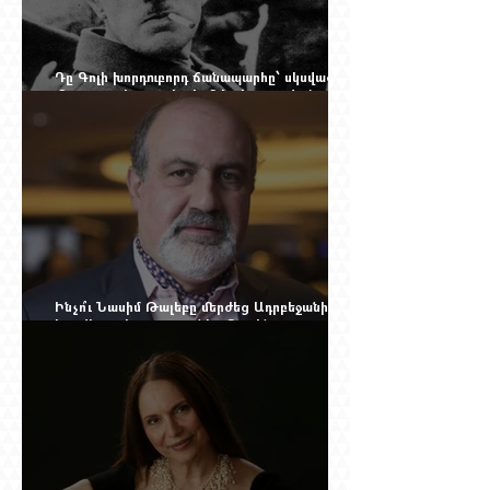
Դը Գոլի խորդուբորդ ճանապարհը՝ սկսված
մեղադրյալի աթոռից և մեկ սխալ գրված
տառից
Ինչո՞ւ Նասիմ Թալեբը մերժեց Ադրբեջանի
հրավերքը և պաշտպանեց Ռուբեն
Վարդանյանին