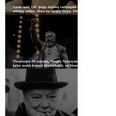
Նրան ասել էին՝ փոքր ձայնով օպերայում
անելիք չունես, հետո նա երգեց Աիդա, Անուշ,
Իզոլդա, Տոսկա ու Կատյա Կաբանովա. Արաքս
Մանսուրյանը 80 տարեկան է
Շնորհավոր 60 ամյակդ, Գագիկ Գինոսյան,
երկու տանկ խոցած կիբեռնետիկ, ով հետո
գյուղ առ գյուղ գրանցեց տարեց մարդկանց
պարերը