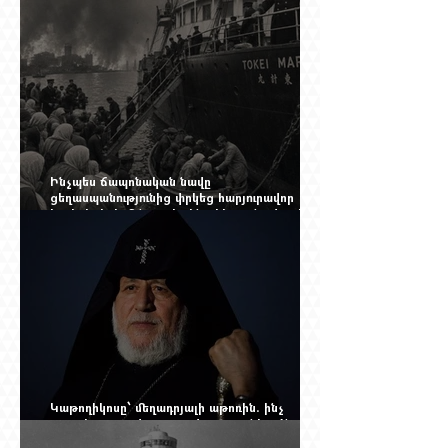
գալու մտադրության վրա. որքան կարող է
խորանալ հայ-ռուսական ճգնաժամը
Ինչպես ճապոնական նավը
ցեղասպանությունից փրկեց հարյուրավոր
հայերի, իսկ մենք չգիտենք հերոս նավապետի
անունը՝ Սաձո Հիբիի
Կաթողիկոսը՝ մեղադրյալի աթոռին. ինչ
սպասել այսօրվա դատավարությունից: Yerevan
Online Mag.-ի մեծ ռեպորտաժը