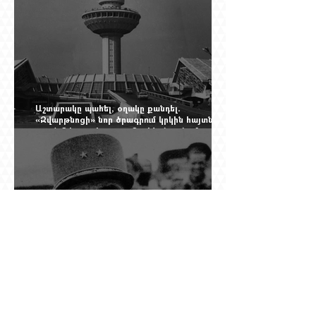
Աշտարակը պահել, օղակը քանդել.
«Զվարթնոցի» նոր ծրագրում կրկին հայտնվել է
տասնմեկ տարի առաջ մերժված լուծումը:
Yerevan Online Mag.-ի մեծ ռեպորտաժը
Դը Գոլի խորդուբորդ ճանապարհը՝ սկսված
մեղադրյալի աթոռից և մեկ սխալ գրված
տառից