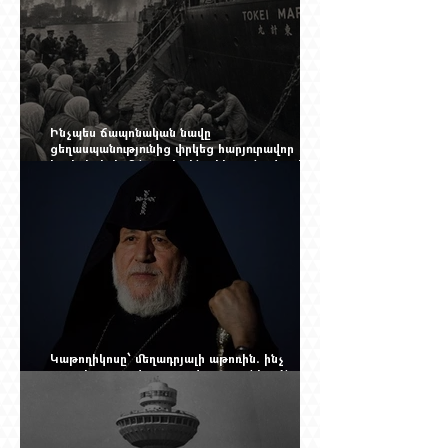
Ինչպես ճապոնական նավը
ցեղասպանությունից փրկեց հարյուրավոր
հայերի, իսկ մենք չգիտենք հերոս նավապետի
անունը՝ Սաձո Հիբիի
Կաթողիկոսը՝ մեղադրյալի աթոռին. ինչ
սպասել այսօրվա դատավարությունից: Yerevan
Online Mag.-ի մեծ ռեպորտաժը