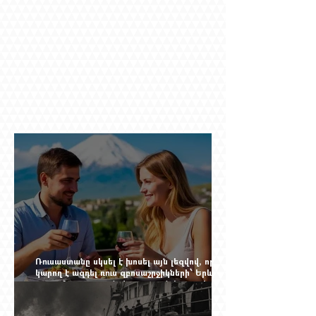
Ռուսաստանը սկսել է խոսել այն լեզվով, որը
կարող է ազդել ռուս զբոսաշրջիկների՝ Երևան
գալու մտադրության վրա. որքան կարող է
խորանալ հայ-ռուսական ճգնաժամը