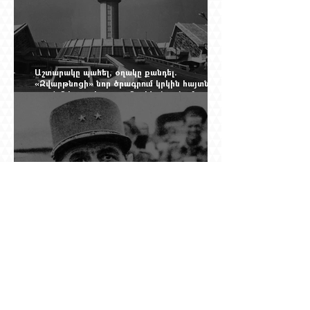
Աշտարակը պահել, օղակը քանդել.
«Զվարթնոցի» նոր ծրագրում կրկին հայտնվել է
տասնմեկ տարի առաջ մերժված լուծումը:
Yerevan Online Mag.-ի մեծ ռեպորտաժը
Դը Գոլի խորդուբորդ ճանապարհը՝ սկսված
մեղադրյալի աթոռից և մեկ սխալ գրված
տառից