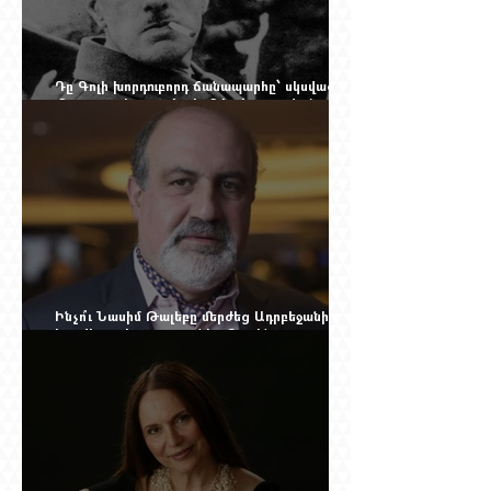
Դը Գոլի խորդուբորդ ճանապարհը՝ սկսված
մեղադրյալի աթոռից և մեկ սխալ գրված
տառից
Ինչո՞ւ Նասիմ Թալեբը մերժեց Ադրբեջանի
հրավերքը և պաշտպանեց Ռուբեն
Վարդանյանին