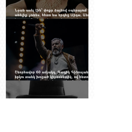
Նրան ասել էին՝ փոքր ձայնով օպերայում
անելիք չունես, հետո նա երգեց Աիդա, Անուշ,
Իզոլդա, Տոսկա ու Կատյա Կաբանովա. Արաքս
Մանսուրյանը 80 տարեկան է
Շնորհավոր 60 ամյակդ, Գագիկ Գինոսյան,
երկու տանկ խոցած կիբեռնետիկ, ով հետո
գյուղ առ գյուղ գրանցեց տարեց մարդկանց
պարերը