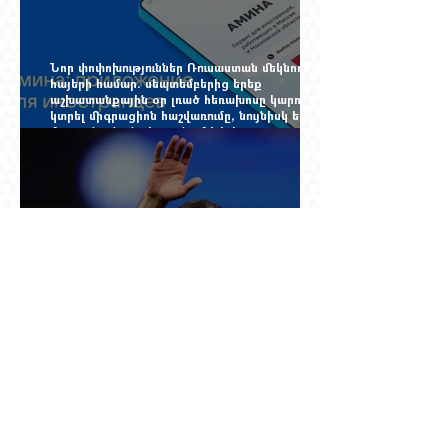
Նոր փոփոխություններ Ռուսաստան մեկնող
հայերի համար. սեպտեմբերից երեք
աշխատանքային օր լռած հեռախոսը կարող է
կտրել միգրացիոն հաշվառումը, նույնիսկ երբ
մարդը նույն բնակարանում է և իր
փաստաթղթերը կարգին են
37 ու կես տարեկանում Մխիթարյանը վերցրեց
ևս մեկ մրցաշրջան, որովհետև Չեմպիոնների
լիգայի պատմությունը դեռ փակված չէ