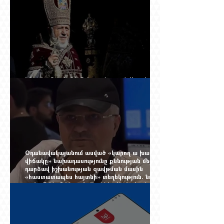
Ինչպես Գարեգին Բ-ի գործը թողնվեց դեռ
չընտրված դատավորի հույսին
Օդանավակայանում ասված «կարող ա խառնվի
վիճակը» նախադասությունը քննության մեջ
դարձավ իշխանության զավթման մասին
«հաստատապես հայտնի» տեղեկություն. նույն
օրվա 7-ին մեկնող Հովհաննես Սահակյանը դեռ
Երևանում է