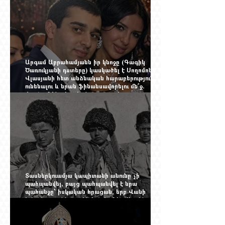
Արգամ Աբրահամյանն իր կնոջը (Գագիկ
Ծառուկյանի դստերը) կասկածել է Սողոմոն
Վլասյանի հետ անձնական հարաբերություններ
ունենալու և նրան ֆինանսավորելու մե՞ջ.
փորձում ենք հասկանալ այսօրվա
խառնիճաղանճ լրահոսը
Տասներկուամյա կապիտանի անունը չի
պահպանվել, բայց պահպանվել է նրա
պահանջը՝ իսկական հրացան, երբ Վանի
իշխանությունն արդեն հաշվում էր վերջին
պաշարները