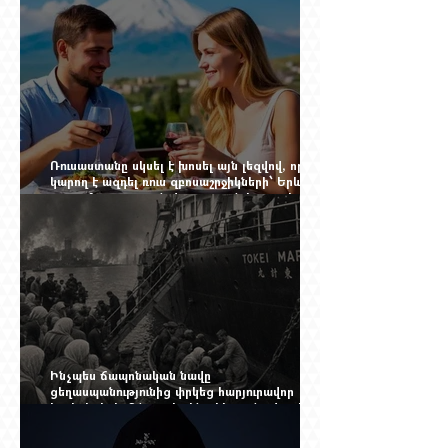
Ռուսաստանը սկսել է խոսել այն լեզվով, որը
կարող է ազդել ռուս զբոսաշրջիկների՝ Երևան
գալու մտադրության վրա. որքան կարող է
խորանալ հայ-ռուսական ճգնաժամը
Ինչպես ճապոնական նավը
ցեղասպանությունից փրկեց հարյուրավոր
հայերի, իսկ մենք չգիտենք հերոս նավապետի
անունը՝ Սաձո Հիբիի