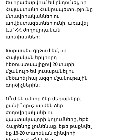
Ես հրաժարվում եմ ընդունել, որ 
Հայաստանի Հանրապետությունը 
մտավորականներ ու 
արվեստագետներ ունի, առավել 
ևս՝ ՀՀ ժողովրդական 
արտիստներ։ 
Խորապես զղջում եմ, որ 
Հայկական երկրորդ 
հեռուստաալիքով 20 տարի 
մշակույթ եմ լուսաբանել ու 
մեծարել հայ ազգի մշակութային 
գործիչներին։ 
Ո՞ւմ են պետք ձեր մեդալները, 
քանի՞ գրոշ արժեն ձեր  
ժողովրդականի ու 
վաստակավորի կոչումները, եթե 
Հայրենիք չունենաք, եթե թաքնվել 
եք 18-20 տարեկան զինվորի 
հետևում, ո՞վ է ձեզ 