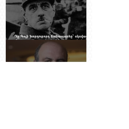
Դը Գոլի խորդուբորդ ճանապարհը՝ սկսված
մեղադրյալի աթոռից և մեկ սխալ գրված
տառից
Ինչո՞ւ Նասիմ Թալեբը մերժեց Ադրբեջանի
հրավերքը և պաշտպանեց Ռուբեն
Վարդանյանին