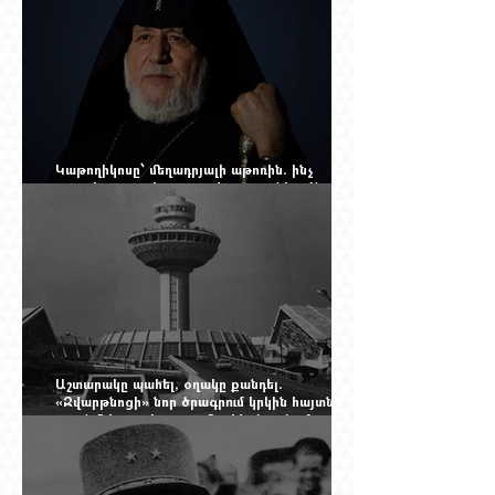
Կաթողիկոսը՝ մեղադրյալի աթոռին. ինչ
սպասել այսօրվա դատավարությունից: Yerevan
Online Mag.-ի մեծ ռեպորտաժը
Աշտարակը պահել, օղակը քանդել.
«Զվարթնոցի» նոր ծրագրում կրկին հայտնվել է
տասնմեկ տարի առաջ մերժված լուծումը:
Yerevan Online Mag.-ի մեծ ռեպորտաժը