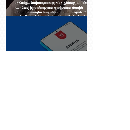
վիճակը» նախադասությունը քննության մեջ
դարձավ իշխանության զավթման մասին
«հաստատապես հայտնի» տեղեկություն. նույն
օրվա 7-ին մեկնող Հովհաննես Սահակյանը դեռ
Երևանում է
Նոր փոփոխություններ Ռուսաստան մեկնող
հայերի համար. սեպտեմբերից երեք
աշխատանքային օր լռած հեռախոսը կարող է
կտրել միգրացիոն հաշվառումը, նույնիսկ երբ
մարդը նույն բնակարանում է և իր
փաստաթղթերը կարգին են