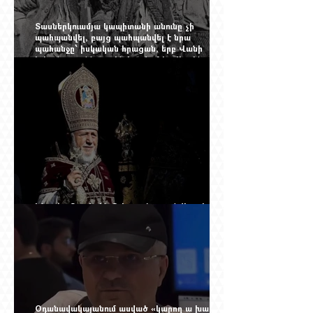
Տասներկուամյա կապիտանի անունը չի
պահպանվել, բայց պահպանվել է նրա
պահանջը՝ իսկական հրացան, երբ Վանի
իշխանությունն արդեն հաշվում էր վերջին
պաշարները
Ինչպես Գարեգին Բ-ի գործը թողնվեց դեռ
չընտրված դատավորի հույսին
Օդանավակայանում ասված «կարող ա խառնվի