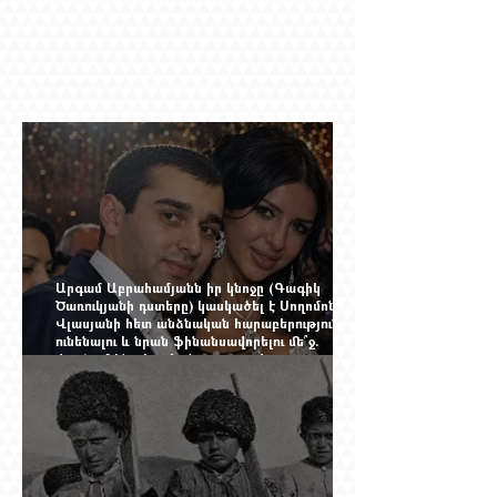
Արգամ Աբրահամյանն իր կնոջը (Գագիկ
Ծառուկյանի դստերը) կասկածել է Սողոմոն
Վլասյանի հետ անձնական հարաբերություններ
ունենալու և նրան ֆինանսավորելու մե՞ջ.
փորձում ենք հասկանալ այսօրվա
խառնիճաղանճ լրահոսը