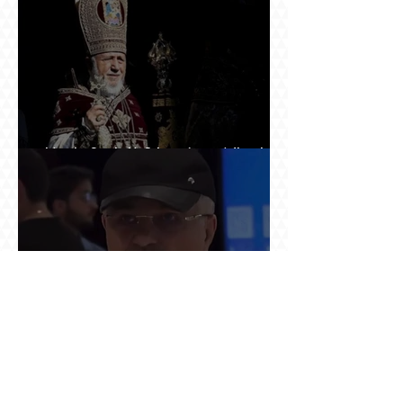
Ինչպես Գարեգին Բ-ի գործը թողնվեց դեռ
չընտրված դատավորի հույսին
Օդանավակայանում ասված «կարող ա խառնվի
վիճակը» նախադասությունը քննության մեջ
դարձավ իշխանության զավթման մասին
«հաստատապես հայտնի» տեղեկություն. նույն
օրվա 7-ին մեկնող Հովհաննես Սահակյանը դեռ
Երևանում է