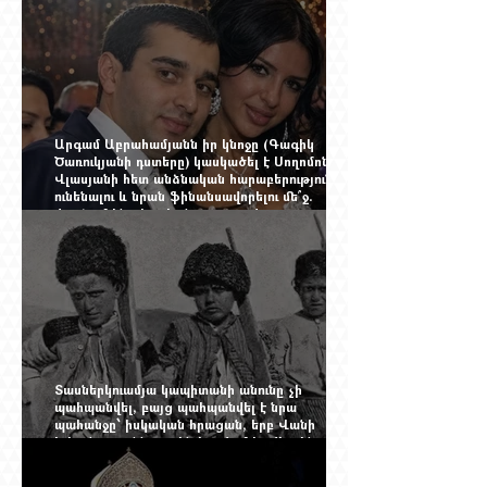
Արգամ Աբրահամյանն իր կնոջը (Գագիկ
Ծառուկյանի դստերը) կասկածել է Սողոմոն
Վլասյանի հետ անձնական հարաբերություններ
ունենալու և նրան ֆինանսավորելու մե՞ջ.
փորձում ենք հասկանալ այսօրվա
խառնիճաղանճ լրահոսը
Տասներկուամյա կապիտանի անունը չի
պահպանվել, բայց պահպանվել է նրա
պահանջը՝ իսկական հրացան, երբ Վանի
իշխանությունն արդեն հաշվում էր վերջին
պաշարները